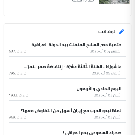
منذ 18 ساعة
المقالات
حتمية حصر السلاح المنفلت بيد الدولة العراقية
الخميس 06 آب 2026
قراءات :
687
عاشُورْاءُ.. السّنَةُ الثّالثةَ عشَرَة - إِنتفاضةُ صفَر…تمرّ...
الأربعاء 05 آب 2026
قراءات :
795
اليوم الحادي والأربعون
الأثنين 03 آب 2026
قراءات :
1932
لماذا تبدو الحرب مع إيران أسهل من التفاوض معها؟
الأثنين 03 آب 2026
قراءات :
969
صحراء السعودي بدم العراقي !