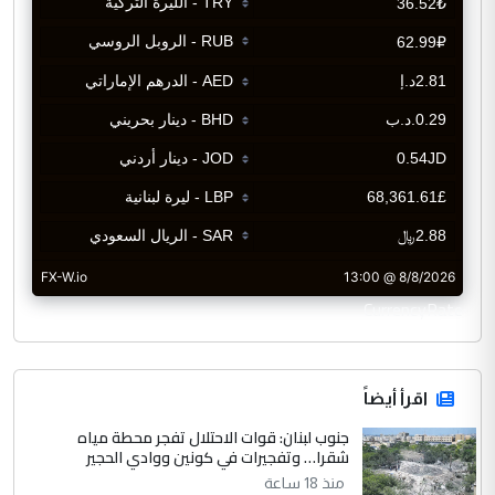
CurrencyRate
اقرأ أيضاً
جنوب لبنان: قوات الاحتلال تفجر محطة مياه
شقرا… وتفجيرات في كونين ووادي الحجير
منذ 18 ساعة