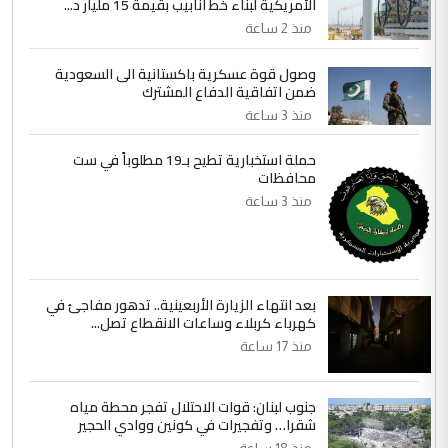
الأمريكية لبناء خط أنابيب بقيمة 15 مليار د...
التعليق : واحد من عصابة علي ماما يسقط
منذ 2 ساعة
جنسية الرافد الثالث للعراق ومن اصول عريقة
ابا فرات ...
وصول قوة عسكرية باكستانية الى السعودية
ضمن اتفاقية الدفاع المشترك
الجواهري يرد على صدام حسين سل
الموضوع :
مضجعيك يابن الزنا (نص كامل)
منذ 3 ساعة
حملة استخبارية تطيح بـ19 مطلوباً في ست
محافظات
منذ 3 ساعة
بعد انتهاء الزيارة الأربعينية.. تدهور مفاجئ في
كهرباء كربلاء وساعات الانقطاع تصل...
منذ 17 ساعة
جنوب لبنان: قوات الاحتلال تفجر محطة مياه
شقرا… وتفجيرات في كونين ووادي الحجير