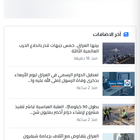
لدينا اي حساب على الفيس بوك وتويتر
3
hadi
التعليق : قرار مستعجل جدا ولامصلحة فيه
آخر الاضافات
للوزاره ولا للمواطن القرار الصائب يكون بعد
الاستماع للمدير ومغرفة ...
بينها العراق.. خمس جبهات تنذر باندلاع الحرب
العالمية الثالثة
وزير الصحة يعفي مدير مستشفى الكرخ
الموضوع :
العام في بغداد
منذ 16 دقيقة
تعطيل الدوام الرسمي في العراق ليوم الأربعاء
4
سردار
بذكرى وفاة الرسول (صلى الله عليه وا...
التعليق : واحد من عصابة علي ماما يسقط
منذ 2 ساعة
جنسية الرافد الثالث للعراق ومن اصول عريقة
ابا فرات ...
بطول 90 كيلومترًا.. العتبة العباسية تباشر تنفيذ
الجواهري يرد على صدام حسين سل
مشروع لإنشاء حزام أخضر بمليون شج...
الموضوع :
مضجعيك يابن الزنا (نص كامل)
منذ 2 ساعة
العراق يتفاوض مع ائتلاف بزعامة شيفرون
5
سردار