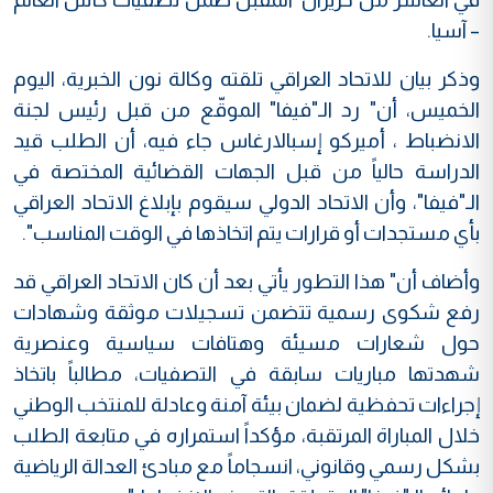
– آسيا.
وذكر بيان للاتحاد العراقي تلقته وكالة نون الخبرية، اليوم
الخميس، أن" رد الـ"فيفا" الموقّع من قبل رئيس لجنة
الانضباط ، أميركو إسبالارغاس جاء فيه، أن الطلب قيد
الدراسة حالياً من قبل الجهات القضائية المختصة في
الـ"فيفا"، وأن الاتحاد الدولي سيقوم بإبلاغ الاتحاد العراقي
بأي مستجدات أو قرارات يتم اتخاذها في الوقت المناسب".
وأضاف أن" هذا التطور يأتي بعد أن كان الاتحاد العراقي قد
رفع شكوى رسمية تتضمن تسجيلات موثقة وشهادات
حول شعارات مسيئة وهتافات سياسية وعنصرية
شهدتها مباريات سابقة في التصفيات، مطالباً باتخاذ
إجراءات تحفظية لضمان بيئة آمنة وعادلة للمنتخب الوطني
خلال المباراة المرتقبة، مؤكداً استمراره في متابعة الطلب
بشكل رسمي وقانوني، انسجاماً مع مبادئ العدالة الرياضية