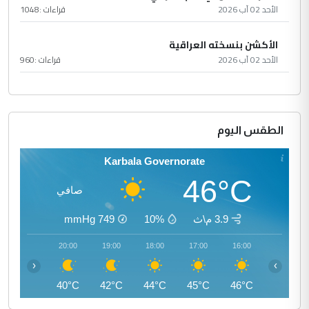
الأحد 02 آب 2026
قراءات :
1048
الأكشن بنسخته العراقية
الأحد 02 آب 2026
قراءات :
960
الطقس اليوم
Karbala Governorate
46°C
صافي
3.9 م\ث
10%
749
mmHg
21:00
20:00
19:00
18:00
17:00
16:00
‹
›
39°C
40°C
42°C
44°C
45°C
46°C