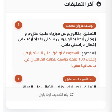
آخر التعليقات
1
يوسف غزوان عصمت
التعليق : بكالوريوس فيزياء طبية متزوج و
زوجتي أيضا بكالوريوس سكني بغداد أرغب في
إكمال دراستي داخل ...
السعودية توافق على الاستمرار في
الموضوع :
إعطاء 100 منحة دراسية للطلبة العراقيين في
جامعاتها سنويا
2
عبد الأمير جاسم هليل
التعليق : نحن اباء الطلاب الأوائل على العراق
نتشرف بلقاء السيد احمد الصافي في العتبات
يتم التحديث اولا باول
الحسنية لزرع ...
مكتب السيد احمد الصافي : لا يوجود
الموضوع :