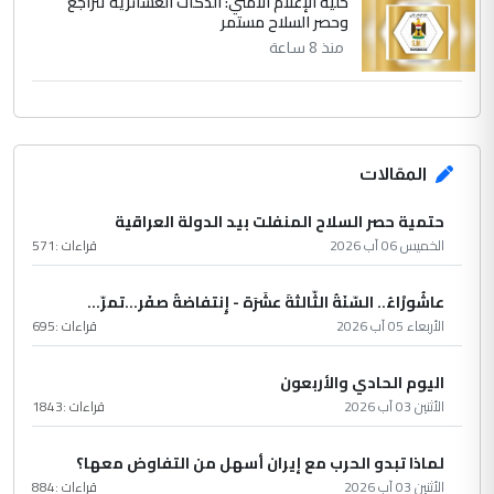
خلية الإعلام الأمني: الدكات العشائرية تتراجع
وحصر السلاح مستمر
منذ 8 ساعة
المقالات
حتمية حصر السلاح المنفلت بيد الدولة العراقية
الخميس 06 آب 2026
قراءات :
571
عاشُورْاءُ.. السّنَةُ الثّالثةَ عشَرَة - إِنتفاضةُ صفَر…تمرّ...
الأربعاء 05 آب 2026
قراءات :
695
اليوم الحادي والأربعون
الأثنين 03 آب 2026
قراءات :
1843
لماذا تبدو الحرب مع إيران أسهل من التفاوض معها؟
الأثنين 03 آب 2026
قراءات :
884