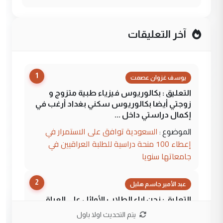
آخر التعليقات
1
يوسف غزوان عصمت
التعليق : بكالوريوس فيزياء طبية متزوج و
زوجتي أيضا بكالوريوس سكني بغداد أرغب في
إكمال دراستي داخل ...
السعودية توافق على الاستمرار في
الموضوع :
إعطاء 100 منحة دراسية للطلبة العراقيين في
جامعاتها سنويا
2
عبد الأمير جاسم هليل
التعليق : نحن اباء الطلاب الأوائل على العراق
نتشرف بلقاء السيد احمد الصافي في العتبات
يتم التحديث اولا باول
الحسنية لزرع ...