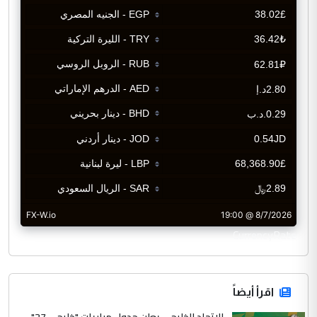
CurrencyRate
اقرأ أيضاً