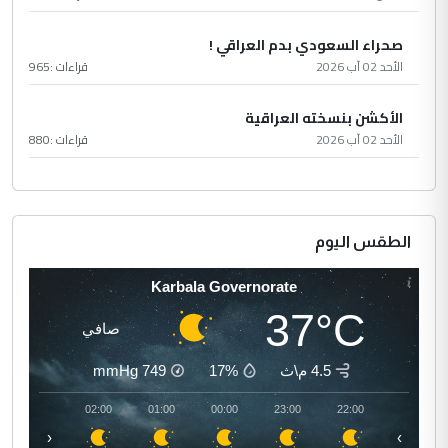
صحراء السعودي بدم العراقي !
الأحد 02 آب 2026
قراءات :
965
الأكشن بنسخته العراقية
الأحد 02 آب 2026
قراءات :
880
الطقس اليوم
Karbala Governorate
37°C
صافي
4.5 م\ث
17%
749
mmHg
03:00
02:00
01:00
00:00
23:00
22:00
‹
›