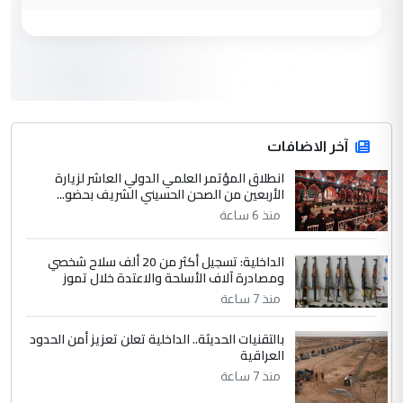
مكتب السيد احمد الصافي : لا يوجود
الموضوع :
لدينا اي حساب على الفيس بوك وتويتر
3
hadi
التعليق : قرار مستعجل جدا ولامصلحة فيه
آخر الاضافات
للوزاره ولا للمواطن القرار الصائب يكون بعد
الاستماع للمدير ومغرفة ...
انطلاق المؤتمر العلمي الدولي العاشر لزيارة
الأربعين من الصحن الحسيني الشريف بحضو...
وزير الصحة يعفي مدير مستشفى الكرخ
الموضوع :
العام في بغداد
منذ 6 ساعة
الداخلية: تسجيل أكثر من 20 ألف سلاح شخصي
4
سردار
ومصادرة آلاف الأسلحة والاعتدة خلال تموز
التعليق : واحد من عصابة علي ماما يسقط
منذ 7 ساعة
جنسية الرافد الثالث للعراق ومن اصول عريقة
بالتقنيات الحديثة.. الداخلية تعلن تعزيز أمن الحدود
ابا فرات ...
العراقية
الجواهري يرد على صدام حسين سل
الموضوع :
منذ 7 ساعة
مضجعيك يابن الزنا (نص كامل)