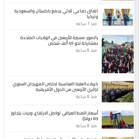
اتفاق دفاعي ثلاثي يجمع باكستان والسعودية
5
سردار
وتركيا
التعليق : واحد من عصابة علي ماما يسقط
منذ 7 ساعة
جنسية الرافد الثالث للعراق ومن اصول عريقة
ابا فرات ...
بالصور: مسيرة للأربعين في الولايات المتحدة
بمشاركة نحو 45 ألف شخص
الجواهري يرد على صدام حسين سل
الموضوع :
منذ 8 ساعة
مضجعيك يابن الزنا (نص كامل)
كربلاء:العتبة العباسية تحتضن المهرجان السنوي
لزائري الأربعين من الدول الأفريقية
منذ 8 ساعة
أسعار النفط العراقي تواصل الارتفاع، وبرنت يتجاوز
83 دولارًا
منذ 8 ساعة