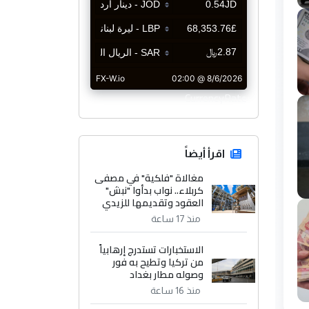
CurrencyRate
اقرأ أيضاً
مغالاة "فلكية" في مصفى
كربلاء.. نواب بدأوا "نبش"
العقود وتقديمها للزيدي
منذ 17 ساعة
الاستخبارات تستدرج إرهابياً
من تركيا وتطيح به فور
وصوله مطار بغداد
منذ 16 ساعة