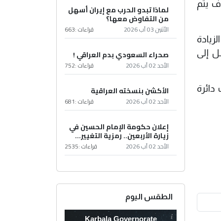
ف يتم
لماذا تبدو الحرب مع إيران أسهل
من التفاوض معها؟
الأثنين 03 آب 2026
قراءات :
663
زيادة
 إلى
صحراء السعودي بدم العراقي !
الأحد 02 آب 2026
قراءات :
752
دائرة
الأكشن بنسخته العراقية
الأحد 02 آب 2026
قراءات :
681
إعلان حكومة الإمام الحسين في
زيارة الأربعين.. رمزية التغيير...
الأحد 02 آب 2026
قراءات :
2535
الطقس اليوم
Karbala Governorate