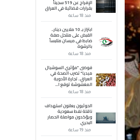
الإفراج عن 519 سجيناً
بقرارات قضائية في العراق
منذ 18 ساعة
ابتزاز بـ 10 ملايين دينار..
القبض على منتحل صفة
ضابط في ميسان متلبساً
بالرشوة
منذ 18 ساعة
فوضى "مؤثري السوشيال
ميديا" تضرب الصحة في
العراق.. تجارة الأدوية
المغشوشة توقع ا...
منذ 18 ساعة
الحوثيون يعلنون استهداف
ناقلة نفط سعودية
ويؤكدون مواصلة الحصار
البحري
منذ 19 ساعة