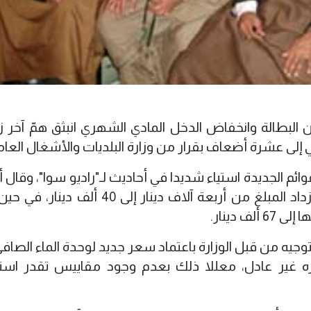
 البطالة وانخفاض الدخل المادي الشهري انبثق همّ آخر ز
في إلى عشرة أضعاف بقرار من وزارة البلديات والأشغال العام
م الجديدة استياء شديدا في أحاديث لـ"راديو سوا"، وقال 
إن هذا القرار مجحف بحق المواطنين فقد ازداد المبلغ من أربعة آلاف دينار إلى 0
 دينار.
التوجيه من قبل الوزارة باعتماد سعر جديد لوحدة الماء الصا
ره غير عادل، معللا ذلك بعدم وجود مقاييس تقدر اس