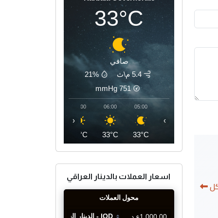
33°C
صافي
5.4 م\ث
21%
mmHg
751
09:00
08:00
07:00
06:00
05:00
‹
›
40°C
37°C
34°C
33°C
33°C
اسعار العملات بالدينار العراقي
كل