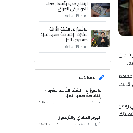
ارتفاع جديد بأسعار صرف
الدولار في العراق
منذ 19 ساعة
عاشُورْاءُ.. السّنَةُ الثّالثةَ
عشَرَة - إِنتفاضةُ صفَر…تمرُّدٌ
حُسَينيٌّ - الجز...
منذ 19 ساعة
اد من
ة.
أحدهم
المقالات
4 ألف دينار، في حين قالت
عاشُورْاءُ.. السّنَةُ الثّالثةَ عشَرَة -
إِنتفاضةُ صفَر…تمرّ...
منذ 19 ساعة
قراءات :
434
في وهو
تهلاك
اليوم الحادي والأربعون
الأثنين 03 آب 2026
قراءات :
1621