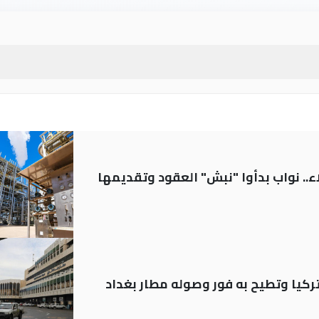
.. نواب بدأوا "نبش" العقود وتقديمها
تركيا وتطيح به فور وصوله مطار بغداد