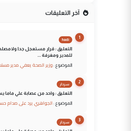
آخر التعليقات
1
hadi
التعليق : قرار مستعجل جدا ولامصلحة
للمدير ومغرفة ...
وزير الصحة يعفي مدير مستش
الموضوع :
2
سردار
التعليق : واحد من عصابة علي ماما ي
الجواهري يرد على صدام حسي
الموضوع :
3
سردار