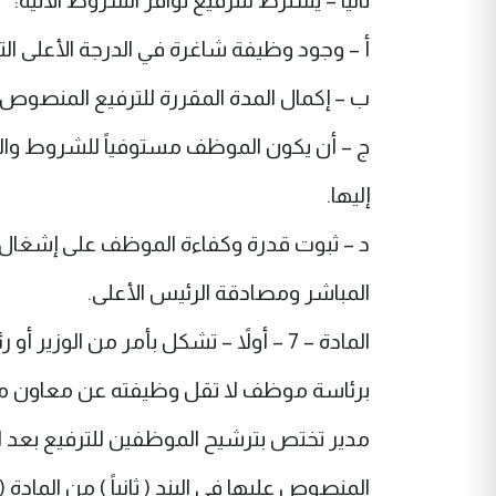
ثانياً – يشترط للترفيع توافر الشروط الأتية:
أ – وجود وظيفة شاغرة في الدرجة الأعلى التا
ب – إكمال المدة المقررة للترفيع المنصوص ع
ج – أن يكون الموظف مستوفياً للشروط وال
إليها.
د – ثبوت قدرة وكفاءة الموظف على إشغال ال
المباشر ومصادقة الرئيس الأعلى.
المادة – 7 – أولاً – تشكل بأمر من الوزير أو رئيس الجهة غير المرتبطة بوزارة أو من يخوله أي منهما لجنة
برئاسة موظف لا تقل وظيفته عن معاون مد
مدير تختص بترشيح الموظفين للترفيع بعد ا
المنصوص عليها في البند ( ثانياً ) من المادة ( 6 ) من هذا القانون .