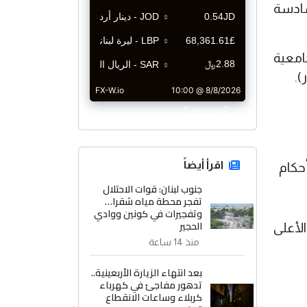
السادسة
لشهادة الجامعية
CurrencyRate
اقرأ أيضاً
جنوب لبنان: قوات الاحتلال
تفجر محطة مياه شقرا…
وتفجيرات في كونين ووادي
الحجير
الأعلى
منذ 14 ساعة
بعد انتهاء الزيارة الأربعينية..
تدهور مفاجئ في كهرباء
كربلاء وساعات الانقطاع