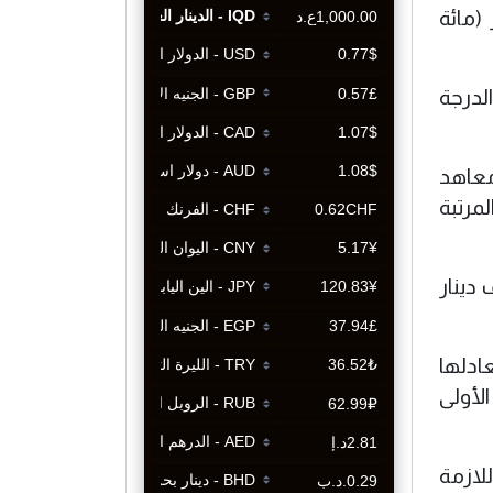
تاسعة براتب ( 185 ) الف دينار (مائة
لدرجة
 الإعدادية ومعاهد
 في المرتبة
لوريوس ) في المرتبة الأولى من الدرجة السابعة براتب (296) الف دينار
ادلها
بة الأولى
للازمة