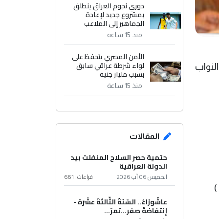
دوري نجوم العراق ينطلق
بمشروع جديد لإعادة
الجماهير إلى الملاعب
منذ 15 ساعة
الأمن المصري يتحفظ على
لواء شرطة عراقي سابق
لنواب
بسبب مليار جنيه
منذ 15 ساعة
المقالات
حتمية حصر السلاح المنفلت بيد
الدولة العراقية
الخميس 06 آب 2026
قراءات :
661
عاشُورْاءُ.. السّنَةُ الثّالثةَ عشَرَة -
إِنتفاضةُ صفَر…تمرّ...