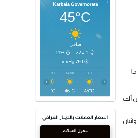
Karbala Governorate
45°C
صافي
4 م\ث
11%
mmHg
750
17:00
16:00
15:00
14:00
13:00
‹
›
45°C
46°C
46°C
46°C
45°C
ينار( مائة وأربعون ألف
اسعار العملات بالدينار العراقي
 152 ) الف دينار (مائة واثنان