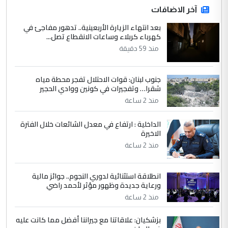
آخر الاضافات
للوزاره ولا للمواطن القرار الصائب يكون بعد
الاستماع للمدير ومغرفة ...
بعد انتهاء الزيارة الأربعينية.. تدهور مفاجئ في
كهرباء كربلاء وساعات الانقطاع تصل...
وزير الصحة يعفي مدير مستشفى الكرخ
الموضوع :
العام في بغداد
منذ 59 دقيقة
جنوب لبنان: قوات الاحتلال تفجر محطة مياه
4
سردار
شقرا… وتفجيرات في كونين ووادي الحجير
التعليق : واحد من عصابة علي ماما يسقط
منذ 2 ساعة
جنسية الرافد الثالث للعراق ومن اصول عريقة
ابا فرات ...
الداخلية : ارتفاع في معدل الشائعات خلال الفترة
الاخيرة
الجواهري يرد على صدام حسين سل
الموضوع :
مضجعيك يابن الزنا (نص كامل)
منذ 2 ساعة
انطلاقة استثنائية لدوري النجوم.. جوائز مالية
5
سردار
ورعاية جديدة وظهور مؤثر لأحمد راضي
التعليق : واحد من عصابة علي ماما يسقط
منذ 2 ساعة
جنسية الرافد الثالث للعراق ومن اصول عريقة
ابا فرات ...
بزشكيان: علاقاتنا مع جيراننا أفضل مما كانت عليه