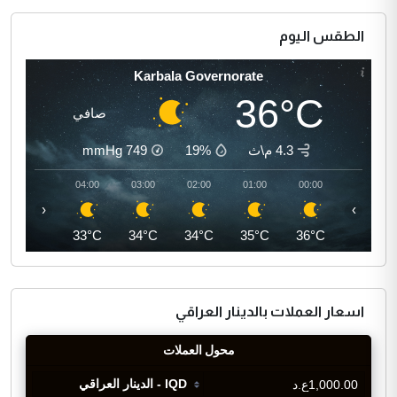
الطقس اليوم
Karbala Governorate
36°C
صافي
4.3 م\ث
19%
749
mmHg
05:00
04:00
03:00
02:00
01:00
00:00
‹
›
32°C
33°C
34°C
34°C
35°C
36°C
اسعار العملات بالدينار العراقي