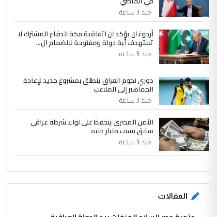
في الماضي
الجواهري يرد على صدام حسين سل
الموضوع :
مضجعيك يابن الزنا (نص كامل)
منذ 3 ساعة
أردوغان يؤكد ان اتفاقية مكة للدفاع المشترك لا
تستهدف أية دولة ومفتوحة لانضمام ال...
منذ 3 ساعة
دوري نجوم العراق ينطلق بمشروع جديد لإعادة
الجماهير إلى الملاعب
منذ 3 ساعة
الأمن المصري يتحفظ على لواء شرطة عراقي
سابق بسبب مليار جنيه
منذ 3 ساعة
المقالات
حتمية حصر السلاح المنفلت بيد الدولة العراقية