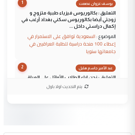
1
يوسف غزوان عصمت
التعليق : بكالوريوس فيزياء طبية متزوج و
زوجتي أيضا بكالوريوس سكني بغداد أرغب في
إكمال دراستي داخل ...
السعودية توافق على الاستمرار في
الموضوع :
إعطاء 100 منحة دراسية للطلبة العراقيين في
جامعاتها سنويا
2
عبد الأمير جاسم هليل
التعليق : نحن اباء الطلاب الأوائل على العراق
نتشرف بلقاء السيد احمد الصافي في العتبات
يتم التحديث اولا باول
الحسنية لزرع ...
مكتب السيد احمد الصافي : لا يوجود
الموضوع :
لدينا اي حساب على الفيس بوك وتويتر
3
hadi
التعليق : قرار مستعجل جدا ولامصلحة فيه