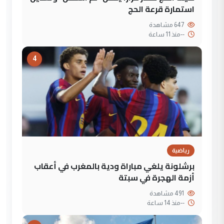
استمارة قرعة الحج
647 مشاهدة
--
منذ 11 ساعة
4
رياضية
برشلونة يلغي مباراة ودية بالمغرب في أعقاب
أزمة الهجرة في سبتة
491 مشاهدة
--
منذ 14 ساعة