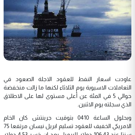
عاودت اسعار النفط للعقود الاجلة الصعود في
التعاملات الاسيوية يوم الثلاثاء لكنها ما زالت منخفضة
حوالي 5 في المئة عن أعلى مستوى لها على الاطلاق
الذي سجلته يوم الاثنين.
وبحلول الساعة 0410 بتوقيت جرينتش كان الخام
الامريكي الخفيف للعقود تسليم ابريل نيسان مرتفعا 75
سنتا عند 106.43 دولار للبرميل بعد ان خسر 4.53 دولار