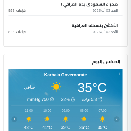
صحراء السعودي بدم العراقي !
الأحد 02 آب 2026
قراءات :
893
الأكشن بنسخته العراقية
الأحد 02 آب 2026
قراءات :
813
الطقس اليوم
Karbala Governorate
35°C
صافي
5.3 م\ث
22%
750
mmHg
12:00
11:00
10:00
09:00
08:00
07:00
‹
›
45°C
43°C
41°C
39°C
36°C
35°C