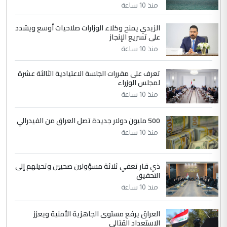
منذ 10 ساعة
الزيدي يمنح وكلاء الوزارات صلاحيات أوسع ويشدد
5
حيدر عاشور
على تسريع الإنجاز
التعليق : تحياتي لك استاذ حامدتركان. كلام
منذ 10 ساعة
دقيق ومسؤول؛ فالاستثمار الحقيقي للإنسان
وثروات البلد يعتمد على الكفاءة ...
تعرف على مقررات الجلسة الاعتيادية الثالثة عشرة
بين الإهمال واغتصاب الأرض.. بلاد
لمجلس الوزراء
الموضوع :
الرافدين تعاني الجفاف والتصحر!!
منذ 10 ساعة
500 مليون دولار جديدة تصل العراق من الفيدرالي
منذ 10 ساعة
ذي قار تعفي ثلاثة مسؤولين صحيين وتحيلهم إلى
التحقيق
منذ 10 ساعة
العراق يرفع مستوى الجاهزية الأمنية ويعزز
الاستعداد القتالي