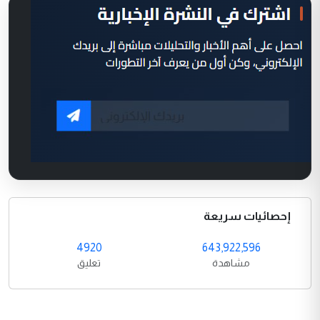
إحصائيات سريعة
4920
643,922,596
مشاهدة
تعليق