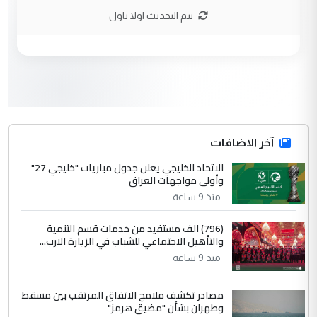
الاستماع للمدير ومغرفة ...
يتم التحديث اولا باول
وزير الصحة يعفي مدير مستشفى الكرخ
الموضوع :
العام في بغداد
3
سردار
التعليق : واحد من عصابة علي ماما يسقط
جنسية الرافد الثالث للعراق ومن اصول عريقة
ابا فرات ...
آخر الاضافات
الجواهري يرد على صدام حسين سل
الاتحاد الخليجي يعلن جدول مباريات "خليجي 27"
الموضوع :
وأولى مواجهات العراق
مضجعيك يابن الزنا (نص كامل)
منذ 9 ساعة
4
سردار
(796) الف مستفيد من خدمات قسم التنمية
والتأهيل الاجتماعي للشباب في الزيارة الارب...
التعليق : واحد من عصابة علي ماما يسقط
منذ 9 ساعة
جنسية الرافد الثالث للعراق ومن اصول عريقة
ابا فرات ...
مصادر تكشف ملامح الاتفاق المرتقب بين مسقط
الجواهري يرد على صدام حسين سل
الموضوع :
وطهران بشأن "مضيق هرمز"
مضجعيك يابن الزنا (نص كامل)