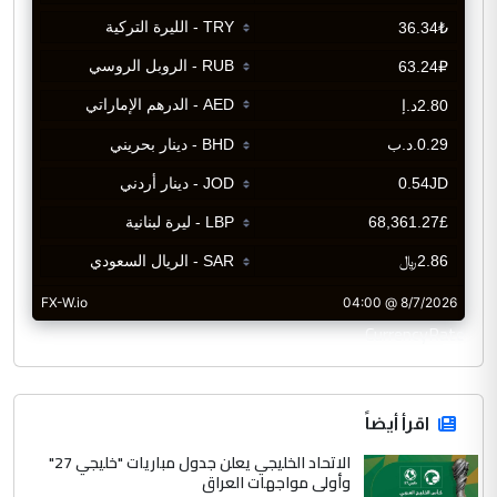
CurrencyRate
اقرأ أيضاً
الاتحاد الخليجي يعلن جدول مباريات "خليجي 27"
وأولى مواجهات العراق