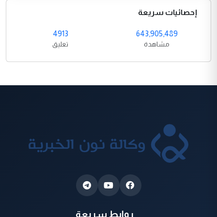
إحصائيات سريعة
4913
643,905,489
مشاهدة
تعليق
روابط سريعة