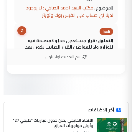
مكتب السيد احمد الصافي : لا يوجود
الموضوع :
لدينا اي حساب على الفيس بوك وتويتر
2
hadi
التعليق : قرار مستعجل جدا ولامصلحة فيه
للوزاره ولا للمواطن القرار الصائب يكون بعد
الاستماع للمدير ومغرفة ...
يتم التحديث اولا باول
وزير الصحة يعفي مدير مستشفى الكرخ
الموضوع :
العام في بغداد
3
سردار
التعليق : واحد من عصابة علي ماما يسقط
جنسية الرافد الثالث للعراق ومن اصول عريقة
ابا فرات ...
آخر الاضافات
الجواهري يرد على صدام حسين سل
الاتحاد الخليجي يعلن جدول مباريات "خليجي 27"
الموضوع :
وأولى مواجهات العراق
مضجعيك يابن الزنا (نص كامل)