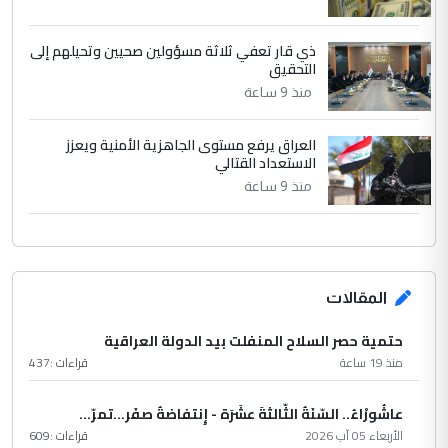
ذي قار تعفي ثلاثة مسؤولين صحيين وتحيلهم إلى
التحقيق
منذ 9 ساعة
العراق يرفع مستوى الجاهزية الأمنية ويعزز
الاستعداد القتالي
منذ 9 ساعة
المقالات
حتمية حصر السلاح المنفلت بيد الدولة العراقية
منذ 19 ساعة
قراءات :
437
عاشُورْاءُ.. السّنَةُ الثّالثةَ عشَرَة - إِنتفاضةُ صفَر…تمرّ...
الأربعاء 05 آب 2026
قراءات :
609