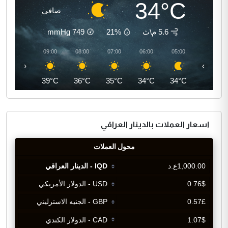
34°C
صافي
5.6 م\ث
21%
749
mmHg
10:00
09:00
08:00
07:00
06:00
05:00
‹
›
41°C
39°C
36°C
35°C
34°C
34°C
اسعار العملات بالدينار العراقي