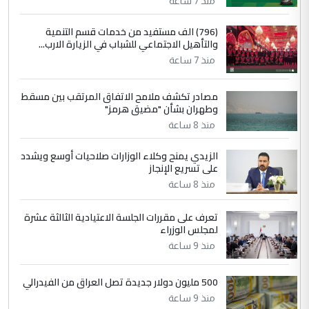
منذ 7 ساعة
4
سردار
(796) الف مستفيد من خدمات قسم التنمية
والتأهيل الاجتماعي للشباب في الزيارة الارب...
التعليق : واحد من عصابة علي ماما يسقط
منذ 7 ساعة
جنسية الرافد الثالث للعراق ومن اصول عريقة
ابا فرات ...
مصادر تكشف ملامح الاتفاق المرتقب بين مسقط
الجواهري يرد على صدام حسين سل
الموضوع :
وطهران بشأن "مضيق هرمز"
مضجعيك يابن الزنا (نص كامل)
منذ 8 ساعة
الزيدي يمنح وكلاء الوزارات صلاحيات أوسع ويشدد
5
حيدر عاشور
على تسريع الإنجاز
التعليق : تحياتي لك استاذ حامدتركان. كلام
منذ 8 ساعة
دقيق ومسؤول؛ فالاستثمار الحقيقي للإنسان
وثروات البلد يعتمد على الكفاءة ...
تعرف على مقررات الجلسة الاعتيادية الثالثة عشرة
بين الإهمال واغتصاب الأرض.. بلاد
لمجلس الوزراء
الموضوع :
الرافدين تعاني الجفاف والتصحر!!
منذ 9 ساعة
500 مليون دولار جديدة تصل العراق من الفيدرالي
منذ 9 ساعة