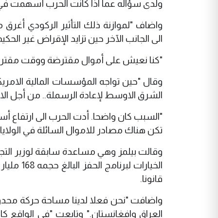
ولدى سؤاله عما اذا كانت الحرب أسهمت في التب
واضاف "لموازنة ذلك التأثير الركودي أغرق
الى الجانب الآخر حين تزايد الإقراض غير الحكيم
"كنا نعيش على أموال مقترضة ووقت مقترض وف
وقال "حين تواجه المؤسسات المالية الامريك
الشرق الاوسط لإعادة الرسملة.. من أجل الان
"السبب كان واضحا. أدت الحرب الى ارتفاع أس
تكن هناك مصادر للاموال السائلة في الولاي
وقالت بيلمز وهي مساعدة سابقة لوزير التجارة
قانونا.
العراق وافغانستان." وتابعت "في الواقع كا