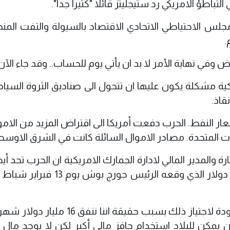
اطؤ الامريكي رد ستيجليتز قائلا "كثيرا جدا".
 مجلس الاحتياطي الاتحادي الاقتصاد بالسيولة والتفت الم
.
ي نهاية الأمر لا بد ان يأتي يوم للحساب.. وقد جاء الآن.
ية مشكلة يكون عليها ان تتحول الى صناديق الثروة السياد
قاذ.
عار النفط. الحرب دفعت أمريكا الى اقتراض المزيد من الامو
ات المتحدة. مصادر الاموال السائلة كانت في الشرق الاوسط
 والمدير المالي لادارة الجمارك الامريكية ان الحرب تحد أ
الخيارات لبرنامج الحفز البالغ حجمه 168 مليار دولار الذي وقعه الرئيس جو
واضافت "نحن فعلا لدينا مساحة حركة محدودة لاجتياز ذلك بسبب حقيقة اننا ننف
ن يمكن للبلاد استخدام حافز مالي أكبر لكن لا يوجد مال ل