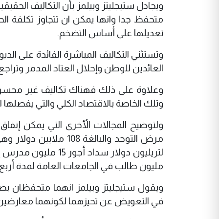
ويجادل ستيجليتز وبيلمز بأن التكاليف الحقيقية
متحفظ جدا وانها يمكن ان تتجاوز تكلفة الحرب
تعديلها على أساس التضخم.
وتستثني التكاليف المباشرة الفائدة على الدي
العائدين للوطن وإحلال العتاد المدمر وتراجع
وعلاوة على ذلك فهناك تكاليف غير محسوبة ف
وتلك الخاصة بالاقتصاد الكلي والتي يفصلها ا
ولتوضيح المجالات الأُخرى التي يمكن إنفاق ا
مرض التوحد والبالغة 8
مليون طالب في الجامعات العامة لمدة أربع
ويقول ستيجليتز وبيلمز انهما متحفظان بصو
في التعويض عن تحيزهما لكونهما معارضين 