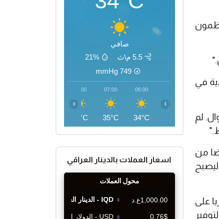
34°C
نظمون
صافي
5.5 م\ث
21%
"
mmHg
749
ية في
10:00
09:00
08:00
07:00
06:00
‹
›
ال. لم
41°C
39°C
36°C
35°C
34°C
."
يضا من
اسعار العملات بالدينار العراقي
رج بوش يوم 13 فبراير شباط ليصبح
ق 16 مليار دولار شهريا على
توفير