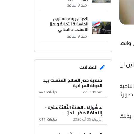
منذ 9 ساعة
العراق يرفع مستوى
الجاهزية الأمنية ويعزز
الاستعداد القتالي
منذ 9 ساعة
وانها
نين ان
المقالات
حتمية حصر السلاح المنفلت بيد
الدولة العراقية
ناحية
منذ 19 ساعة
قراءات :
441
الأمريكية 845 مليار دولار بصورة
عاشُورْاءُ.. السّنَةُ الثّالثةَ عشَرَة -
إِنتفاضةُ صفَر…تمرّ...
 بذلك
الأربعاء 05 آب 2026
قراءات :
611