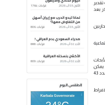
اليوم الحادي والأربعون
 تقدير
الأثنين 03 آب 2026
قراءات :
1764
ار بعد
لماذا تبدو الحرب مع إيران أسهل
من التفاوض معها؟
حاربين
الأثنين 03 آب 2026
قراءات :
806
صحراء السعودي بدم العراقي !
ماعية
الأحد 02 آب 2026
قراءات :
888
الأكشن بنسخته العراقية
لأبحاث
الأحد 02 آب 2026
قراءات :
809
ان يمكن
لتريليون دولار سداد أجور 15 مليون مدرس إضافي بالمدارس العامة لمدة سنة أو توفير منح دراسية لعدد 43
الطقس اليوم
افراط
Karbala Governorate