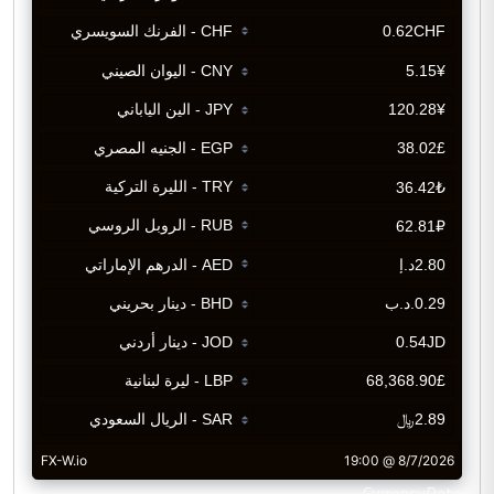
CurrencyRate