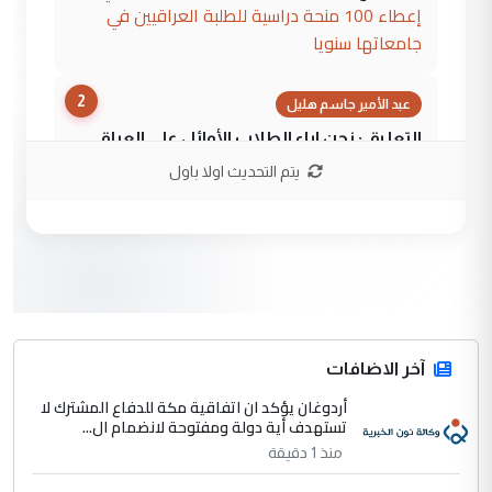
إعطاء 100 منحة دراسية للطلبة العراقيين في
جامعاتها سنويا
2
عبد الأمير جاسم هليل
التعليق : نحن اباء الطلاب الأوائل على العراق
نتشرف بلقاء السيد احمد الصافي في العتبات
يتم التحديث اولا باول
الحسنية لزرع ...
مكتب السيد احمد الصافي : لا يوجود
الموضوع :
لدينا اي حساب على الفيس بوك وتويتر
3
hadi
التعليق : قرار مستعجل جدا ولامصلحة فيه
آخر الاضافات
للوزاره ولا للمواطن القرار الصائب يكون بعد
الاستماع للمدير ومغرفة ...
أردوغان يؤكد ان اتفاقية مكة للدفاع المشترك لا
تستهدف أية دولة ومفتوحة لانضمام ال...
وزير الصحة يعفي مدير مستشفى الكرخ
الموضوع :
العام في بغداد
منذ 1 دقيقة