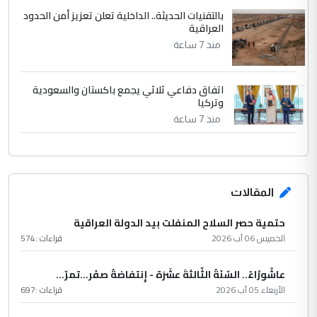
بالتقنيات الحديثة.. الداخلية تعلن تعزيز أمن الحدود
العراقية
منذ 7 ساعة
اتفاق دفاعي ثلاثي يجمع باكستان والسعودية
وتركيا
منذ 7 ساعة
المقالات
حتمية حصر السلاح المنفلت بيد الدولة العراقية
الخميس 06 آب 2026
قراءات :
574
عاشُورْاءُ.. السّنَةُ الثّالثةَ عشَرَة - إِنتفاضةُ صفَر…تمرّ...
الأربعاء 05 آب 2026
قراءات :
697