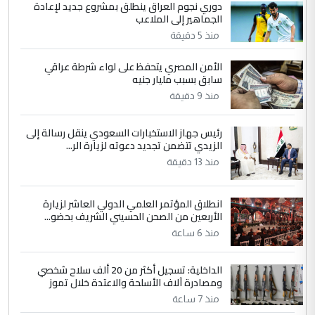
دوري نجوم العراق ينطلق بمشروع جديد لإعادة
4
الجماهير إلى الملاعب
سردار
منذ 5 دقيقة
التعليق : واحد من عصابة علي ماما يسقط
جنسية الرافد الثالث للعراق ومن اصول عريقة
الأمن المصري يتحفظ على لواء شرطة عراقي
ابا فرات ...
سابق بسبب مليار جنيه
الجواهري يرد على صدام حسين سل
الموضوع :
منذ 9 دقيقة
مضجعيك يابن الزنا (نص كامل)
رئيس جهاز الاستخبارات السعودي ينقل رسالة إلى
الزيدي تتضمن تجديد دعوته لزيارة الر...
5
سردار
منذ 13 دقيقة
التعليق : واحد من عصابة علي ماما يسقط
جنسية الرافد الثالث للعراق ومن اصول عريقة
انطلاق المؤتمر العلمي الدولي العاشر لزيارة
ابا فرات ...
الأربعين من الصحن الحسيني الشريف بحضو...
الجواهري يرد على صدام حسين سل
الموضوع :
منذ 6 ساعة
مضجعيك يابن الزنا (نص كامل)
الداخلية: تسجيل أكثر من 20 ألف سلاح شخصي
ومصادرة آلاف الأسلحة والاعتدة خلال تموز
منذ 7 ساعة