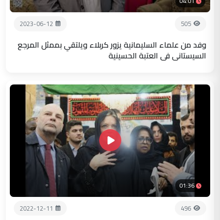
04:01
2023-06-12
505
وفد من علماء السليمانية يزور كربلاء ويلتقي بممثل المرجع
السيستاني في العتبة الحسينية
01:36
2022-12-11
496