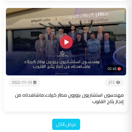
02:45
2022-11-13
272
مهندسون استشاريون يزورون مطار كربلاء:ماشاهدناه من
إنجاز يثلج القلوب
عرض الكل