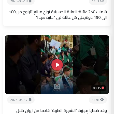
2026-06-18
1183
شملت 250 عائلة: العتبة الحسينية توزع مبالغ تتراوح من 100
الى 150 دولارعلى كل عائلة في "حارة صيدا"
00:35
2026-06-17
1178
وفد ضحايا مجزرة “الشجرة الطيبة” قادما من ايران خلال