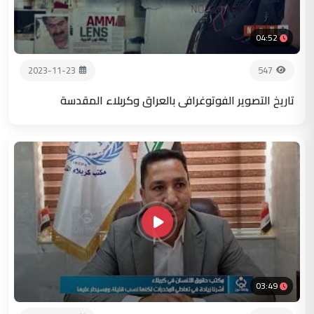
04:52
2023-11-23
547
تاريخ التصوير الفوتوغرافي بالعراق وكربلاء المقدسة
03:49