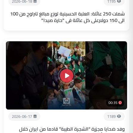
2026-06-18
1195
شملت 250 عائلة: العتبة الحسينية توزع مبالغ تتراوح من 100
الى 150 دولارعلى كل عائلة في "حارة صيدا"
00:35
2026-06-17
1189
وفد ضحايا مجزرة “الشجرة الطيبة” قادما من ايران خلال