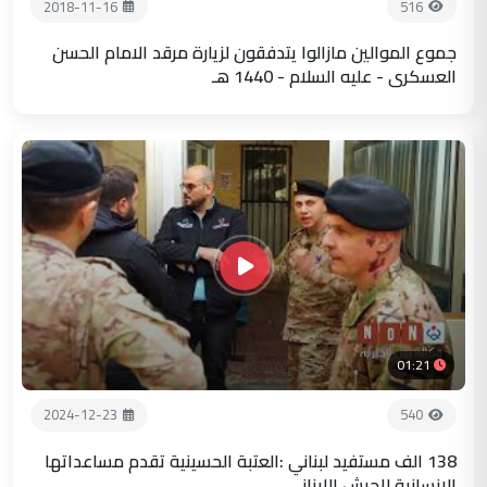
2018-11-16
516
جموع الموالين مازالوا يتدفقون لزيارة مرقد الامام الحسن
العسكري - عليه السلام - 1440 هـ
01:21
2024-12-23
540
138 الف مستفيد لبناني :العتبة الحسينية تقدم مساعداتها
الانسانية للجيش اللبناني