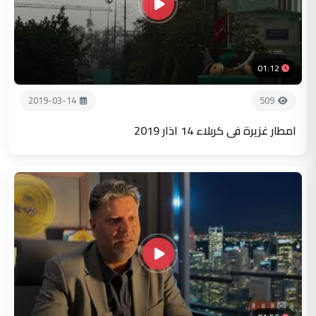
01:12
2019-03-14
509
امطار غزيرة في كربلاء 14 اذار 2019