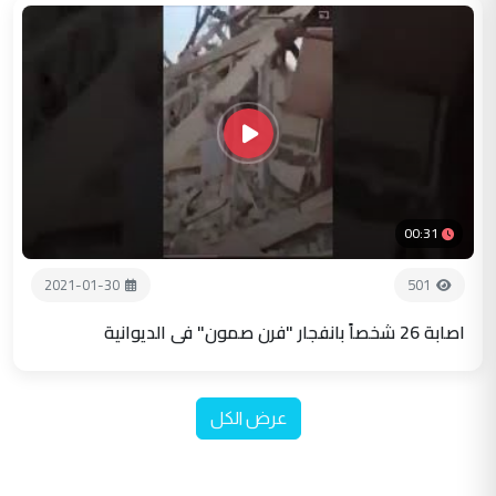
00:31
2021-01-30
501
اصابة 26 شخصاً بانفجار "فرن صمون" في الديوانية
عرض الكل