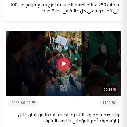
شملت 250 عائلة: العتبة الحسينية توزع مبالغ تتراوح من 100
الى 150 دولارعلى كل عائلة في "حارة صيدا"
00:35
2026-06-17
1189
وفد ضحايا مجزرة “الشجرة الطيبة” قادما من ايران خلال
زيارته مرقد أمير المؤمنين بالنجف الاشرف