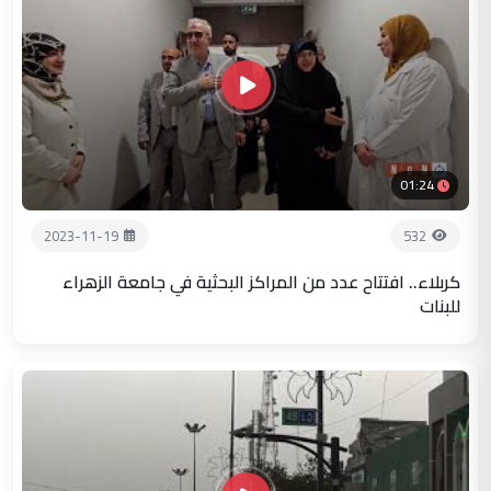
01:24
2023-11-19
532
كربلاء.. افتتاح عدد من المراكز البحثية في جامعة الزهراء
للبنات