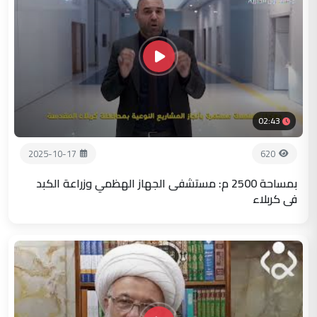
02:43
2025-10-17
620
بمساحة 2500 م: مستشفى الجهاز الهظمي وزراعة الكبد
في كربلاء