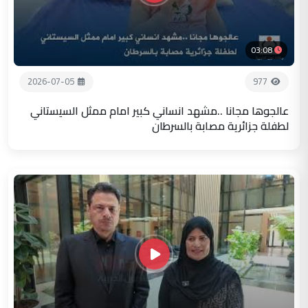
03:08
2026-07-05
977
عالجوها مجانا ..مشهد انساني كبير امام ممثل السيستاني
لطفلة جزائرية مصابة بالسرطان