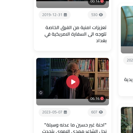
00:14
2019-12-31
530
تعزيزات امنية من الفرق الخاصة
تتوجه الى السفارة الامريكية في
بغداد
202
يدية
06:16
2023-05-07
607
"احنة غير حسين ما عدنه وسيلة"
نجل الشاعر مهدي الاموي يتحدث