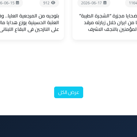
6-06-15
912
2026-06-17
116
حايا مجزرة “الشجرة الطيبة”
بتوجيه من المرجعية العليا.. و
 من ايران خلال زيارته مرقد
العتبة الحسينية يوزع هدايا مال
المؤمنين بالنجف الاشرف
على النازحين في البقاع اللبناني
عرض الكل