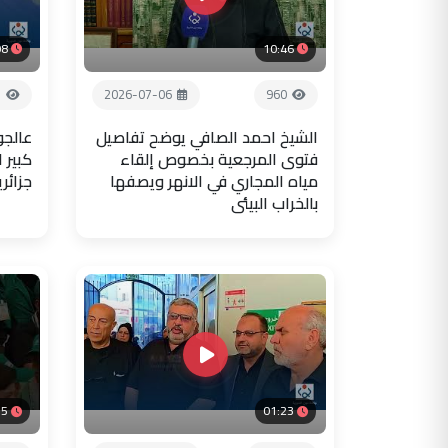
08
10:46
3
2026-07-06
960
الشيخ احمد الصافي يوضح تفاصيل
عالجو
فتوى المرجعية بخصوص إلقاء
كبير 
مياه المجاري في الانهر ويصفها
جزائر
بالخراب البيئي
35
01:23