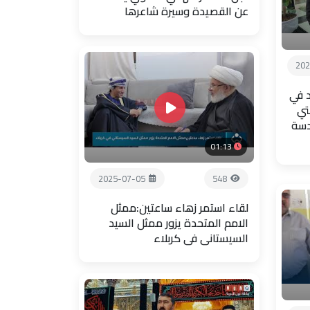
عن القصيدة وسيرة شاعرها
202
 في
تي
دسة
01:13
2025-07-05
548
لقاء استمر زهاء ساعتين:ممثل
الامم المتحدة يزور ممثل السيد
السيستاني في كربلاء