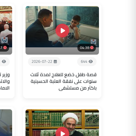
47
04:38
1
2026-07-22
644
قصة طفل خضع للعلاج لمدة ثلاث
وزير 
سنوات على نفقة العتبة الحسينية
والات
باكثر من مستشفى
الاما