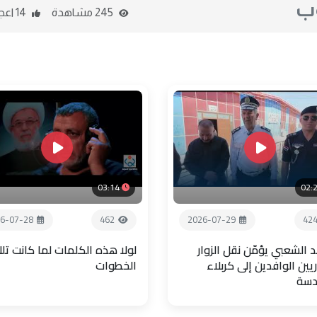
وب
245 مشاهدة
14 اعجاب
03:14
02:
6-07-28
462
2026-07-29
42
 الشعبي يؤمّن نقل الزوار
لولا هذه الكلمات لما كانت تل
يين الوافدين إلى كربلاء
الخطوات
دسة