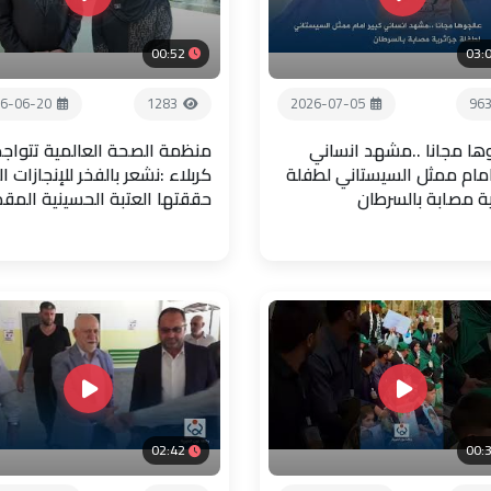
00:52
03:
6-06-20
1283
2026-07-05
96
ها مجانا ..مشهد انساني
منظمة الصحة العالمية تتواجد
امام ممثل السيستاني لطفلة
كربلاء :نشعر بالفخر للإنجازات ال
ية مصابة بالسرطان
حققتها العتبة الحسينية المق
02:42
00: