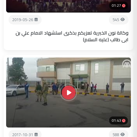
01:27
2019-05-26
545
وكالة نون الخبرية تعزيكم بذكرى استشهاد الامام علي بن
ابي طالب (عليه السلام)
01:43
2017-10-31
588