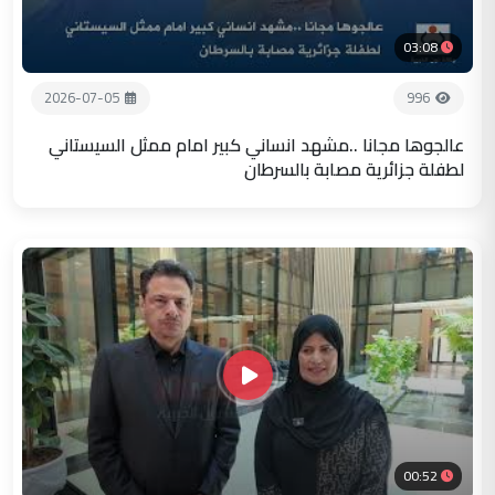
03:08
2026-07-05
996
عالجوها مجانا ..مشهد انساني كبير امام ممثل السيستاني
لطفلة جزائرية مصابة بالسرطان
00:52