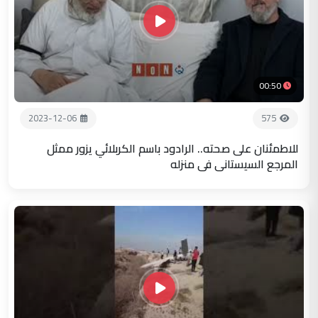
00:50
2023-12-06
575
للاطمئنان على صحته.. الرادود باسم الكربلائي يزور ممثل
المرجع السيستاني في منزله