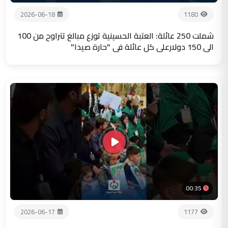
2026-06-18
1180
شملت 250 عائلة: العتبة الحسينية توزع مبالغ تتراوح من 100
الى 150 دولارعلى كل عائلة في "حارة صيدا"
00:35
2026-06-17
1177