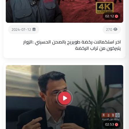
02:12
2024-07-12
270
اخر استكمالات ركضة طويريج بالصحن الحسيني :الزوار
يتبركون من تراب الركضة
02:53