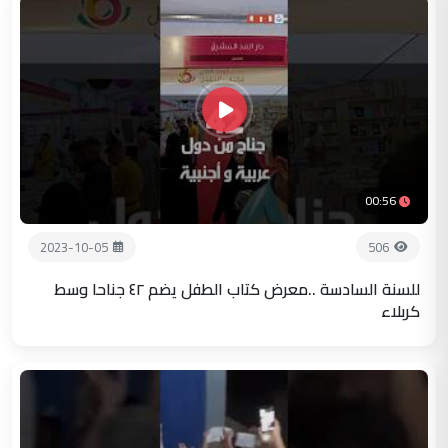
00:56
2023-10-05
506
للسنة السادسة ..معرض كتاب الطفل يضم ٤٢ جناحا وسط
كربلاء