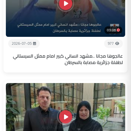
03:08
2026-07-05
977
عالجوها مجانا ..مشهد انساني كبير امام ممثل السيستاني
لطفلة جزائرية مصابة بالسرطان