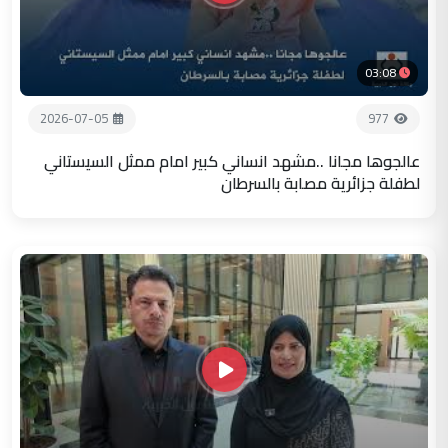
03:08
2026-07-05
977
عالجوها مجانا ..مشهد انساني كبير امام ممثل السيستاني
لطفلة جزائرية مصابة بالسرطان