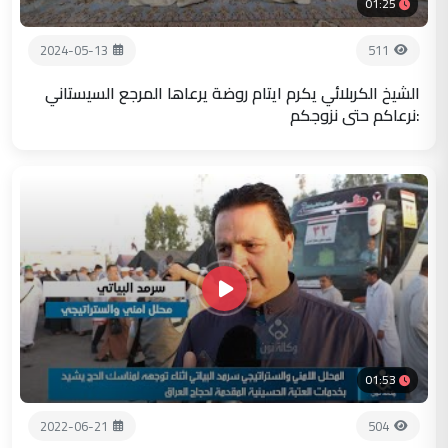
01:25
2024-05-13
511
الشيخ الكربلائي يكرم ايتام روضة يرعاها المرجع السيستاني
:نرعاكم حتى نزوجكم
01:53
2022-06-21
504