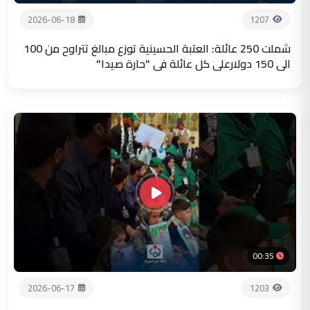
2026-06-18
1207
شملت 250 عائلة: العتبة الحسينية توزع مبالغ تتراوح من 100
الى 150 دولارعلى كل عائلة في "حارة صيدا"
00:35
2026-06-17
1203