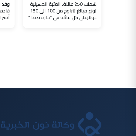
شملت 250 عائلة: العتبة الحسينية
وفد ض
توزع مبالغ تتراوح من 100 الى 150
قادما
دولارعلى كل عائلة في "حارة صيدا"
أمير 