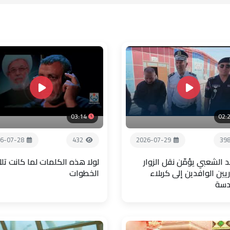
03:14
02:
6-07-28
432
2026-07-29
39
 الشعبي يؤمّن نقل الزوار
لولا هذه الكلمات لما كانت تل
يين الوافدين إلى كربلاء
الخطوات
دسة