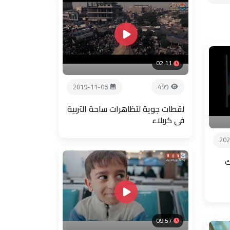
02:11
2019-11-06
499
لقطات جوية لتظاهرات ساحة التربية
في كربلاء
202
ك
09:57