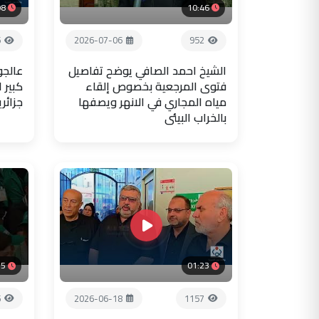
08
10:46
6
2026-07-06
952
الشيخ احمد الصافي يوضح تفاصيل
عالجو
فتوى المرجعية بخصوص إلقاء
كبير 
مياه المجاري في الانهر ويصفها
جزائر
بالخراب البيئي
35
01:23
5
2026-06-18
1157