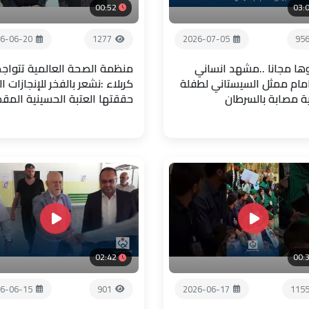
00:52
03:
6-06-20
1277
2026-07-05
95
ها مجانا ..مشهد انساني
منظمة الصحة العالمية تتواجد
امام ممثل السيستاني لطفلة
كربلاء :نشعر بالفخر للإنجازات ال
ية مصابة بالسرطان
حققتها العتبة الحسينية المق
02:42
00:
6-06-15
901
2026-06-17
115