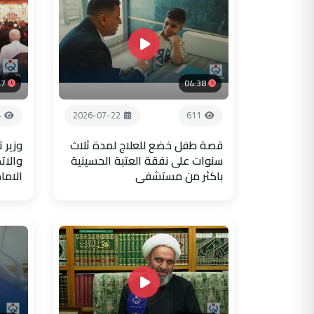
47
04:38
4
2026-07-22
611
قصة طفل خضع للعلاج لمدة ثلاث
وزير 
سنوات على نفقة العتبة الحسينية
والات
باكثر من مستشفى
الاما