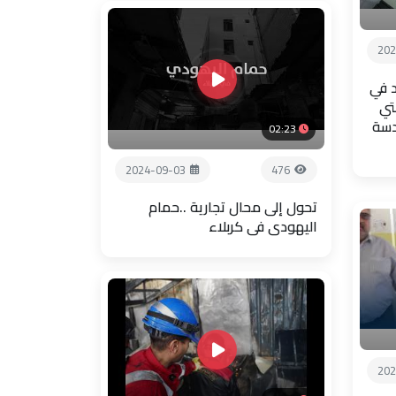
202
 في
تي
دسة
02:23
2024-09-03
476
تحول إلى محال تجارية ..حمام
اليهودي في كربلاء
202