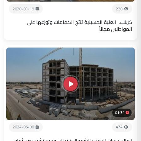
2020-03-19
228
كربلاء.. العتبة الحسينية تنتج الكمامات وتوزعها على
المواطنين مجاناً
01:31
2024-05-08
474
لصالح ديوان الوقف الشيعيالعتبة الحسينية تشيد صرح ثقافي