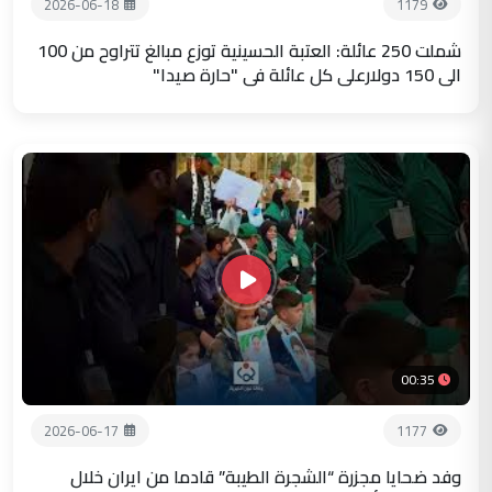
2026-06-18
1179
شملت 250 عائلة: العتبة الحسينية توزع مبالغ تتراوح من 100
الى 150 دولارعلى كل عائلة في "حارة صيدا"
00:35
2026-06-17
1177
وفد ضحايا مجزرة “الشجرة الطيبة” قادما من ايران خلال