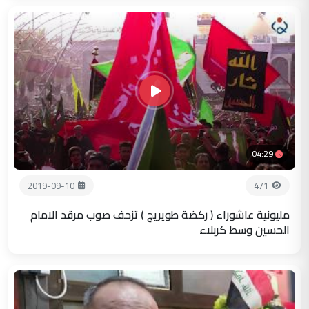
04:29
2019-09-10
471
مليونية عاشوراء ( ركضة طويريج ) تزحف صوب مرقد الامام
الحسين وسط كربلاء