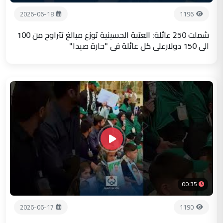
2026-06-18
1196
شملت 250 عائلة: العتبة الحسينية توزع مبالغ تتراوح من 100
الى 150 دولارعلى كل عائلة في "حارة صيدا"
00:35
2026-06-17
1190