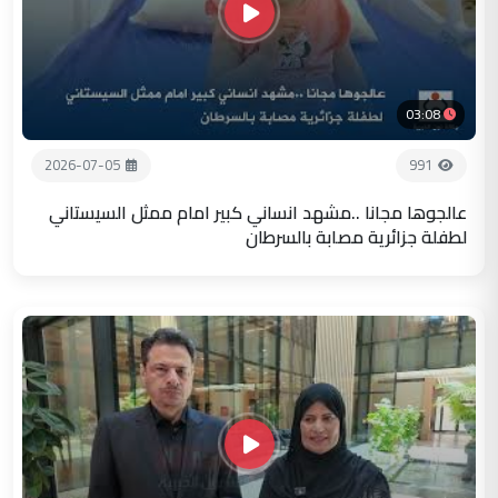
03:08
2026-07-05
991
عالجوها مجانا ..مشهد انساني كبير امام ممثل السيستاني
لطفلة جزائرية مصابة بالسرطان