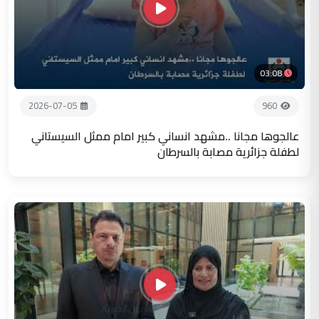
03:08
2026-07-05
960
عالجوها مجانا ..مشهد انساني كبير امام ممثل السيستاني
لطفلة جزائرية مصابة بالسرطان