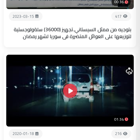
00:36
2023-03-15
417
بتوجيه من ممثل السيستاني.تجهيز (36000) سلةولوجستية
لتوزيعها على العوائل المتضررة في سوريا لشهر رمضان
01:34
2020-01-18
216