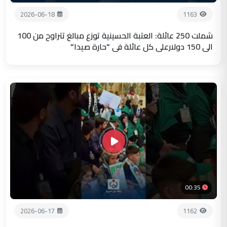
2026-06-18
1163
شملت 250 عائلة: العتبة الحسينية توزع مبالغ تتراوح من 100
الى 150 دولارعلى كل عائلة في "حارة صيدا"
00:35
2026-06-17
1162