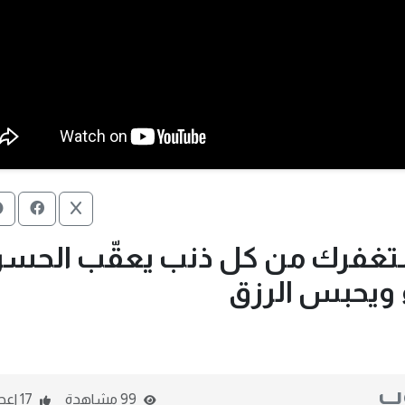
 أستغفرك من كل ذنب يعقّب الحسر
اء ويحبس الرزق
وب
99 مشاهدة
17 اعجاب