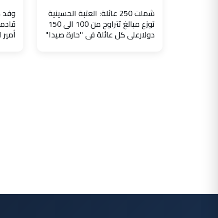
شملت 250 عائلة: العتبة الحسينية
وفد ض
توزع مبالغ تتراوح من 100 الى 150
قادما
دولارعلى كل عائلة في "حارة صيدا"
أمير 