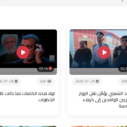
03:14
02:
6-07-28
430
2026-07-29
39
 الشعبي يؤمّن نقل الزوار
لولا هذه الكلمات لما كانت تل
يين الوافدين إلى كربلاء
الخطوات
دسة