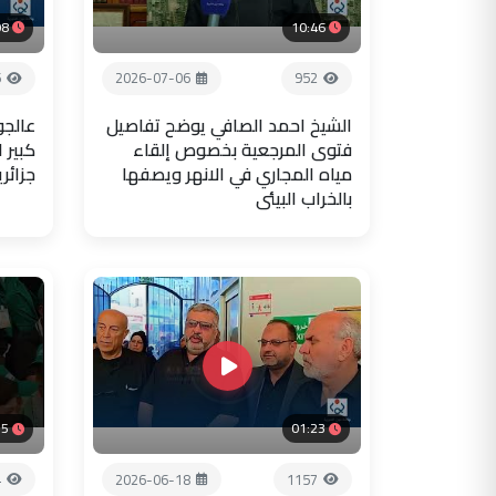
08
10:46
6
2026-07-06
952
الشيخ احمد الصافي يوضح تفاصيل
عالجو
فتوى المرجعية بخصوص إلقاء
كبير 
مياه المجاري في الانهر ويصفها
جزائر
بالخراب البيئي
35
01:23
4
2026-06-18
1157