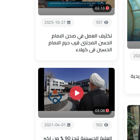
02:13
2025-10-27
557
تكثيف العمل في صحن الامام
الحسن المجتبى قرب حرم الامام
الحسين في كربلاء
202
يدية
03:08
2021-04-01
502
العتبة الحسينية تنجز 90 % من اكبر