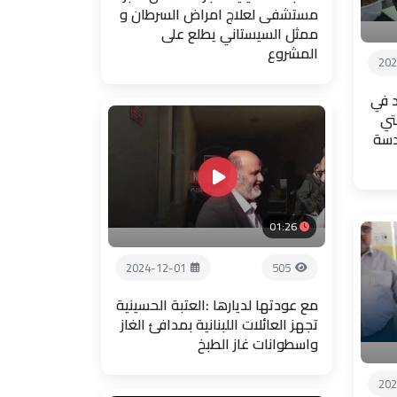
مستشفى لعلاج امراض السرطان و
ممثل السيستاني يطلع على
المشروع
202
 في
تي
دسة
01:26
2024-12-01
505
مع عودتها لديارها :العتبة الحسينية
تجهز العائلات اللبنانية بمدافئ الغاز
واسطوانات غاز الطبخ
202