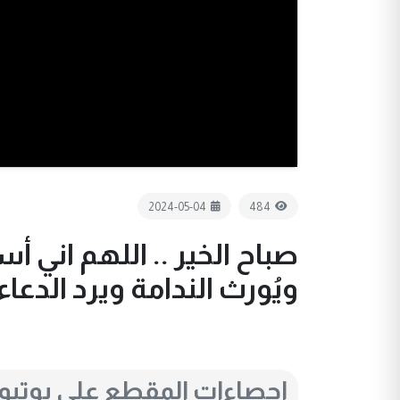
2024-05-04
484
صباح الخير .. اللهم اني
ويُورث الندامة ويرد الدع
احصاءات المقطع على يوتي