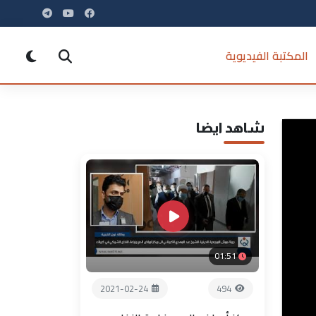
المكتبة الفيديوية
شاهد ايضا
01:51
2021-02-24
494