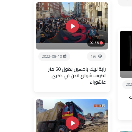
02:38
2022-08-10
197
راية لبيك ياحسين بطول 60 متر
تطوف شوارع لندن في ذكرى
عاشوراء
202
ك