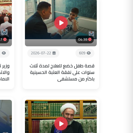
47
04:38
2
2026-07-22
609
قصة طفل خضع للعلاج لمدة ثلاث
وزير 
سنوات على نفقة العتبة الحسينية
والات
باكثر من مستشفى
الاما