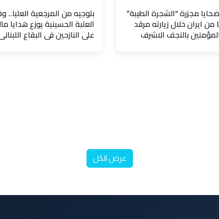
حايا مجزرة “الشجرة الطيبة”
بتوجيه من المرجعية العليا.. و
 من ايران خلال زيارته مرقد
العتبة الحسينية يوزع هدايا مال
المؤمنين بالنجف الاشرف
على النازحين في البقاع اللبناني
عرض الكل