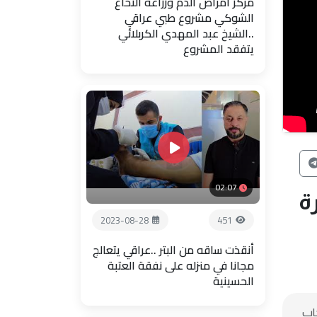
مركز أمراض الدم وزراعة النخاع
الشوكي مشروع طبي عراقي
..الشيخ عبد المهدي الكربلائي
يتفقد المشروع
02:07
ة
2023-08-28
451
أنقذت ساقه من البتر ..عراقي يتعالج
مجانا في منزله على نفقة العتبة
الحسينية