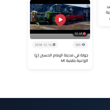
فد
ية
02:48
2018-12-14
565
جولة في مدينة الإمام الحسين (ع)
الزراعية بتقنية 4K