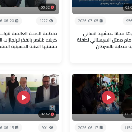
00:52
03:
6-06-20
1277
2026-07-05
95
ها مجانا ..مشهد انساني
منظمة الصحة العالمية تتواجد
امام ممثل السيستاني لطفلة
كربلاء :نشعر بالفخر للإنجازات ال
ية مصابة بالسرطان
حققتها العتبة الحسينية المق
02:42
00:
6-06-15
901
2026-06-17
115