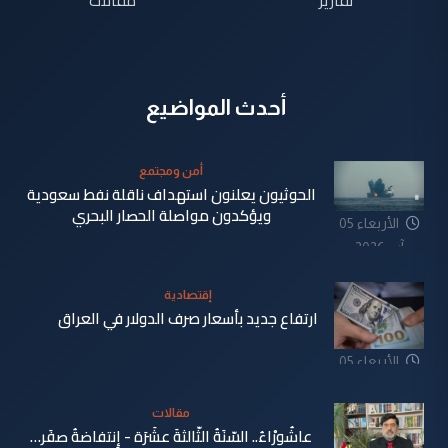
أحدث المواضيع
أمن ومجتمع
الحوثيون يعلنون استهداف ناقلة نفط سعودية
ويؤكدون مواصلة الحصار البحري
الأربعاء 05
آب 2026
إقتصادية
ارتفاع جديد بأسعار صرف الدولار في العراق
الأربعاء 05
آب 2026
مقالات
عاشُورْاءُ.. السّنَةُ الثّالثةَ عشَرَة - إِنتفاضةُ صفَر…