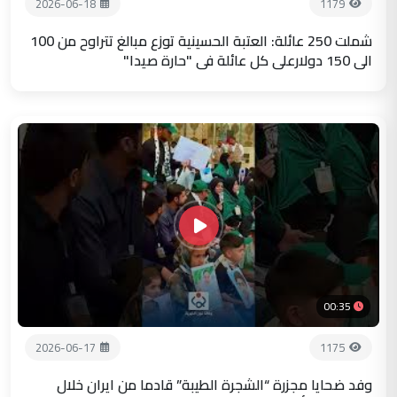
2026-06-18
1179
شملت 250 عائلة: العتبة الحسينية توزع مبالغ تتراوح من 100
الى 150 دولارعلى كل عائلة في "حارة صيدا"
00:35
2026-06-17
1175
وفد ضحايا مجزرة “الشجرة الطيبة” قادما من ايران خلال