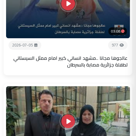
03:08
2026-07-05
977
عالجوها مجانا ..مشهد انساني كبير امام ممثل السيستاني
لطفلة جزائرية مصابة بالسرطان