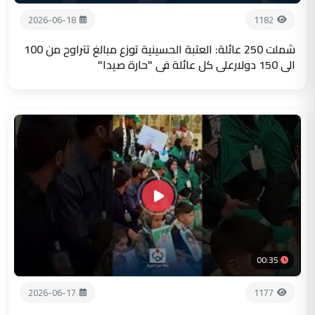
2026-06-18
1182
شملت 250 عائلة: العتبة الحسينية توزع مبالغ تتراوح من 100
الى 150 دولارعلى كل عائلة في "حارة صيدا"
00:35
2026-06-17
1177