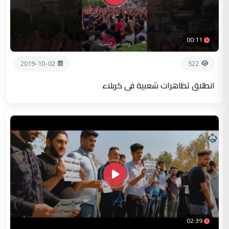
00:11
2019-10-02
522
انطلاق تظاهرات شعبية في كربلاء
02:39