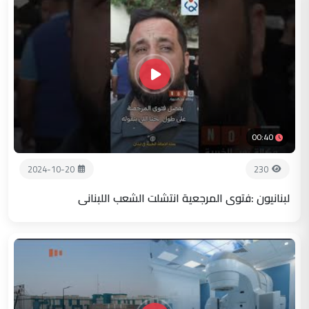
00:40
2024-10-20
230
لبنانيون :فتوى المرجعية انتشلت الشعب اللبناني