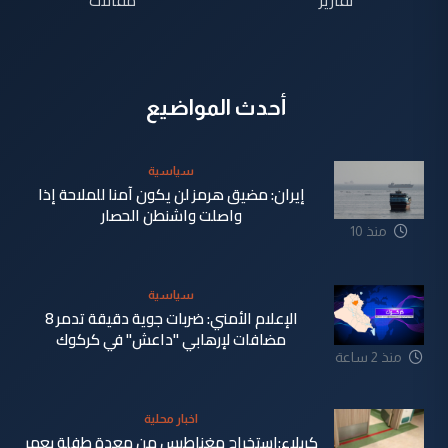
أحدث المواضيع
سياسية
إيران: مضيق هرمز لن يكون آمنا للملاحة إذا
واصلت واشنطن الحصار
منذ 10
دقيقة
سياسية
الإعلام الأمني: ضربات جوية دقيقة تدمر 8
مضافات لإرهابي "داعش" في كركوك
منذ 2 ساعة
اخبار محلية
كربلاء:استخراج مغناطيس من معدة طفلة بعمر