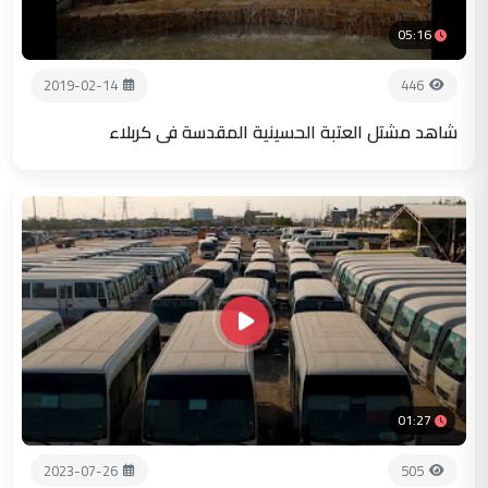
05:16
2019-02-14
446
شاهد مشتل العتبة الحسينية المقدسة في كربلاء
01:27
2023-07-26
505