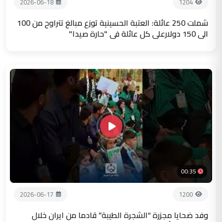
2026-06-18
1204
شملت 250 عائلة: العتبة الحسينية توزع مبالغ تتراوح من 100
الى 150 دولارعلى كل عائلة في "حارة صيدا"
00:35
2026-06-17
1200
وفد ضحايا مجزرة “الشجرة الطيبة” قادما من ايران خلال