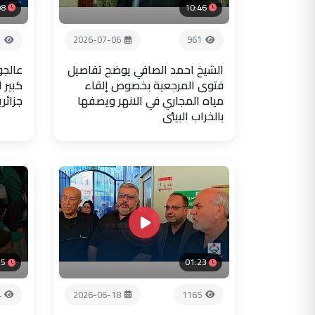
08
10:46
3
2026-07-06
961
الشيخ احمد الصافي يوضح تفاصيل
عالجو
فتوى المرجعية بخصوص إلقاء
كبير 
مياه المجاري في الانهر ويصفها
جزائر
بالخراب البيئي
35
01:23
4
2026-06-18
1165