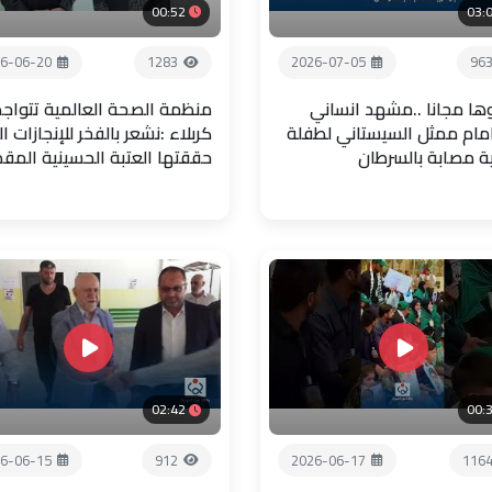
00:52
03:
6-06-20
1283
2026-07-05
96
ها مجانا ..مشهد انساني
منظمة الصحة العالمية تتواجد
امام ممثل السيستاني لطفلة
كربلاء :نشعر بالفخر للإنجازات ال
ية مصابة بالسرطان
حققتها العتبة الحسينية المق
02:42
00:
6-06-15
912
2026-06-17
116