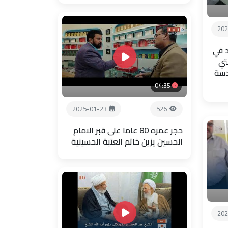
202
 في
تي
دسة
04:35
2025-01-23
526
حجر عمره 80 عاما على قبر الامام
الحسين يزين خاتم العتبة الحسينية
202