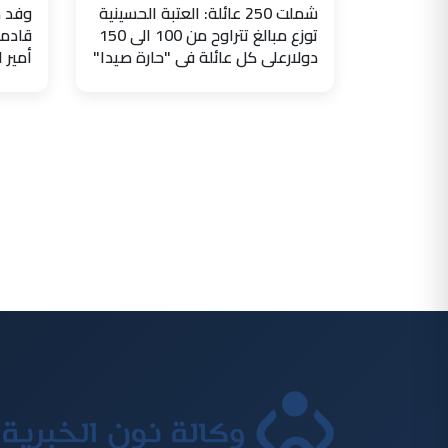
شملت 250 عائلة: العتبة الحسينية
وفد ض
توزع مبالغ تتراوح من 100 الى 150
قادما
دولارعلى كل عائلة في "حارة صيدا"
أمير 