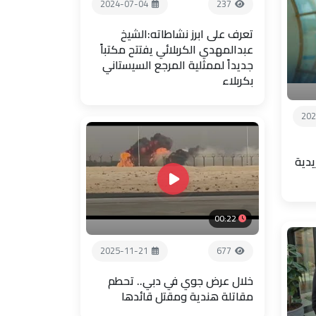
2024-07-04
237
تعرف على ابرز نشاطاته:الشيخ
عبدالمهدي الكربلائي يفتتح مكتباً
جديداً لممثلية المرجع السيستاني
بكربلاء
202
يدية
00:22
2025-11-21
677
خلال عرض جوي في دبي.. تحطم
مقاتلة هندية ومقتل قائدها