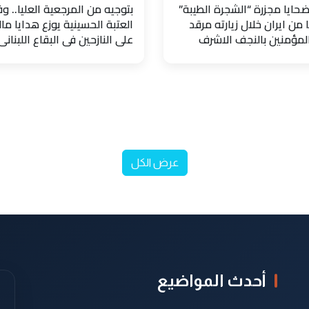
حايا مجزرة “الشجرة الطيبة”
بتوجيه من المرجعية العليا.. و
 من ايران خلال زيارته مرقد
العتبة الحسينية يوزع هدايا مال
المؤمنين بالنجف الاشرف
على النازحين في البقاع اللبناني
عرض الكل
أحدث المواضيع