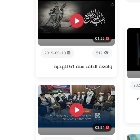
01:35
2019-09-10
512
واقعة الطف سنة 61 للهجرة
202
ك
03:51