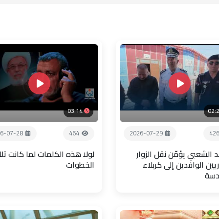
03:14
02:
6-07-28
464
2026-07-29
42
 الشعبي يؤمّن نقل الزوار
لولا هذه الكلمات لما كانت تل
يين الوافدين إلى كربلاء
الخطوات
دسة