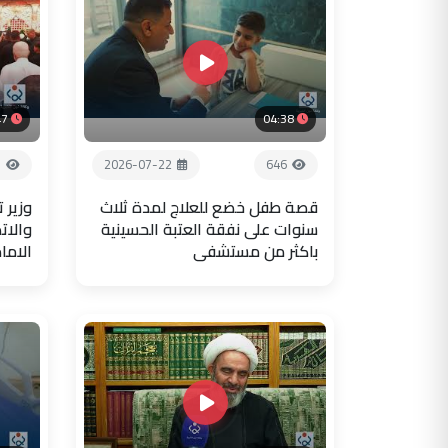
47
04:38
3
2026-07-22
646
قصة طفل خضع للعلاج لمدة ثلاث
وزير 
سنوات على نفقة العتبة الحسينية
والات
باكثر من مستشفى
الاما