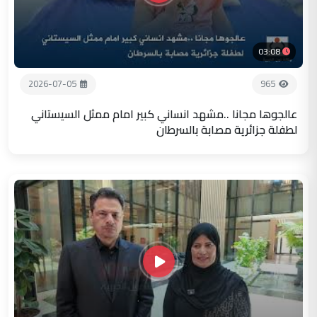
03:08
2026-07-05
965
عالجوها مجانا ..مشهد انساني كبير امام ممثل السيستاني
لطفلة جزائرية مصابة بالسرطان