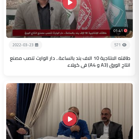
01:41
2022-03-23
571
طاقته الانتاجية 10 الاف بند بالساعة.. دار الوارث تنصب مصنع
انتاج الورق (A3 و A4) في كربلاء