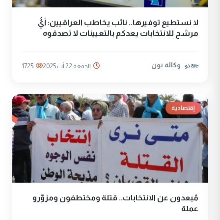
لا نستطيع توفيرها.. نائب يخاطب العراقيين: أيُّ
مرشح للانتخابات يعدكم بالتعيينات لا تصدقوه
وكالة نون
الجمعة 22 آب 2025
1725
إقتصادية
مُبعدون عن الانتخابات.. قتلة ومختطفون ومزوّرو
عملة