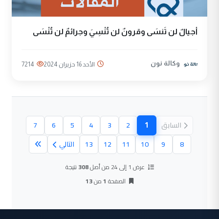
أجيالٌ لن تَنسَى وقرونٌ لن تُنْسِيَ وجرائمٌ لن تُنْسَى
وكالة نون
الأحد 16 حزيران 2024
7214
1
السابق
2
3
4
5
6
7
(الصفحة الحالية)
8
9
10
11
12
13
التالي
عرض 1 إلى 24 من أصل
308
نتيجة
الصفحة
1
من
13