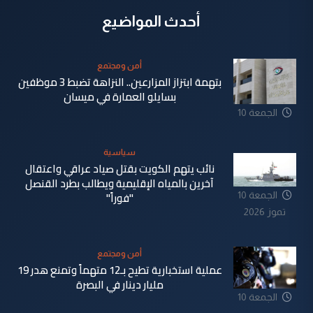
أحدث المواضيع
أمن ومجتمع
بتهمة ابتزاز المزارعين.. النزاهة تضبط 3 موظفين
بسايلو العمارة في ميسان
الجمعة 10
تموز 2026
سياسية
نائب يتهم الكويت بقتل صياد عراقي واعتقال
آخرين بالمياه الإقليمية ويطالب بطرد القنصل
"فوراً"
الجمعة 10
تموز 2026
أمن ومجتمع
عملية استخبارية تطيح بـ12 متهماً وتمنع هدر 19
مليار دينار في البصرة
الجمعة 10