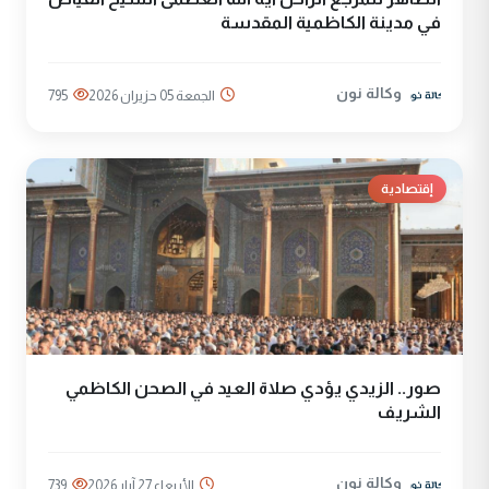
في مدينة الكاظمية المقدسة
وكالة نون
الجمعة 05 حزيران 2026
795
إقتصادية
صور.. الزيدي يؤدي صلاة العيد في الصحن الكاظمي
الشريف
وكالة نون
الأربعاء 27 آيار 2026
739