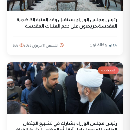
رئيس مجلس الوزراء يستقبل وفد العتبة الكاظمية
المقدسة:حريصون على دعم العتبات المقدسة
وكالة نون
الخميس 11 حزيران 2026
656
إقتصادية
رئيس مجلس الوزراء يشارك في تشييع الجثمان
الطاهر للمرجع الراحل آية الله العظمى الشيخ الفياض