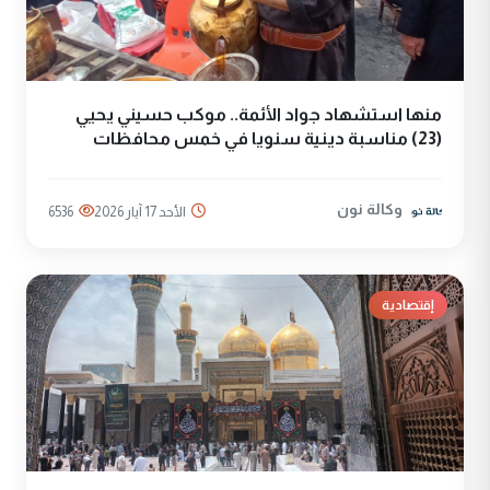
منها استشهاد جواد الأئمة.. موكب حسيني يحيي
(23) مناسبة دينية سنويا في خمس محافظات
وكالة نون
الأحد 17 آيار 2026
6536
إقتصادية