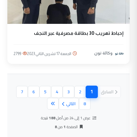
إحباط تهريب 30 بطاقة مصرفية عبر النجف
وكالة نون
الجمعة 17 تشرين الثاني 2023
2799
1
السابق
2
3
4
5
6
7
(الصفحة الحالية)
8
التالي
عرض 1 إلى 24 من أصل
188
نتيجة
الصفحة
1
من
8