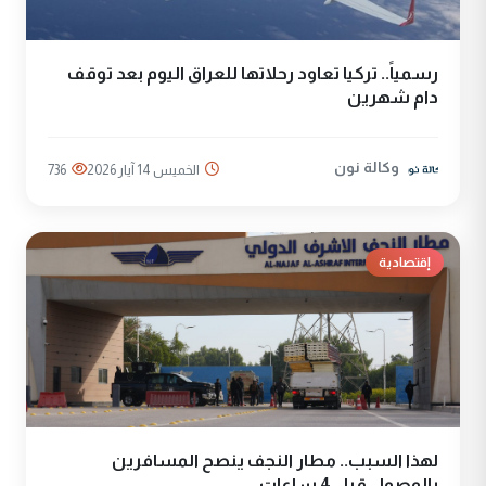
رسمياً.. تركيا تعاود رحلاتها للعراق اليوم بعد توقف
دام شهرين
وكالة نون
الخميس 14 آيار 2026
736
إقتصادية
لهذا السبب.. مطار النجف ينصح المسافرين
بالوصول قبل 4 ساعات