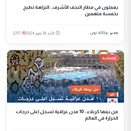
يعملون في مطار النجف الأشرف.. النزاهة تطيح
بخمسة متهمين
وكالة نون
الأحد 28 تموز 2024
2257
إقتصادية
من بينها كربلاء.. 10 مدن عراقية تسجل اعلى درجات
الحرارة في العالم