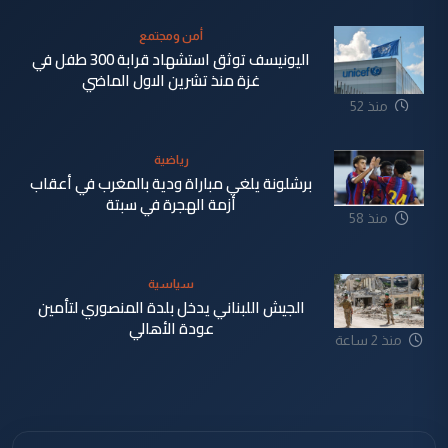
أمن ومجتمع
اليونيسف توثق استشهاد قرابة 300 طفل في
غزة منذ تشرين الاول الماضي
منذ 52
دقيقة
رياضية
برشلونة يلغي مباراة ودية بالمغرب في أعقاب
أزمة الهجرة في سبتة
منذ 58
دقيقة
سياسية
الجيش اللبناني يدخل بلدة المنصوري لتأمين
عودة الأهالي
منذ 2 ساعة