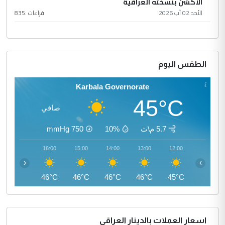
الأكشن بنسخته العراقية
الأحد 02 آب 2026
قراءات :
835
الطقس اليوم
Karbala Governorate
45°C
صافي
5.7 م\ث
10%
750
mmHg
17:00
16:00
15:00
14:00
13:00
12:00
‹
›
45°C
46°C
46°C
46°C
46°C
45°C
اسعار العملات بالدينار العراقي