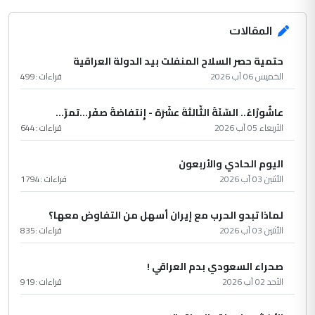
المقالات
حتمية حصر السلاح المنفلت بيد الدولة العراقية
الخميس 06 آب 2026
قراءات :
499
عاشُورْاءُ.. السّنَةُ الثّالثةَ عشَرَة - إِنتفاضةُ صفَر…تمرّ...
الأربعاء 05 آب 2026
قراءات :
644
اليوم الحادي والأربعون
الأثنين 03 آب 2026
قراءات :
1794
لماذا تبدو الحرب مع إيران أسهل من التفاوض معها؟
الأثنين 03 آب 2026
قراءات :
835
صحراء السعودي بدم العراقي !
الأحد 02 آب 2026
قراءات :
919