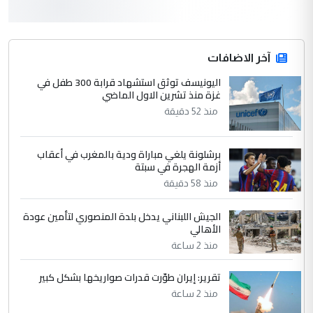
3
سردار
التعليق : واحد من عصابة علي ماما يسقط
جنسية الرافد الثالث للعراق ومن اصول عريقة
ابا فرات ...
آخر الاضافات
الجواهري يرد على صدام حسين سل
اليونيسف توثق استشهاد قرابة 300 طفل في
الموضوع :
غزة منذ تشرين الاول الماضي
مضجعيك يابن الزنا (نص كامل)
منذ 52 دقيقة
4
سردار
برشلونة يلغي مباراة ودية بالمغرب في أعقاب
التعليق : واحد من عصابة علي ماما يسقط
أزمة الهجرة في سبتة
جنسية الرافد الثالث للعراق ومن اصول عريقة
منذ 58 دقيقة
ابا فرات ...
الجواهري يرد على صدام حسين سل
الموضوع :
الجيش اللبناني يدخل بلدة المنصوري لتأمين عودة
مضجعيك يابن الزنا (نص كامل)
الأهالي
منذ 2 ساعة
5
حيدر عاشور
تقرير: إيران طوّرت قدرات صواريخها بشكل كبير
التعليق : تحياتي لك استاذ حامدتركان. كلام
منذ 2 ساعة
دقيق ومسؤول؛ فالاستثمار الحقيقي للإنسان