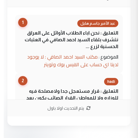
1
عبد الأمير جاسم هليل
التعليق : نحن اباء الطلاب الأوائل على العراق
نتشرف بلقاء السيد احمد الصافي في العتبات
الحسنية لزرع ...
مكتب السيد احمد الصافي : لا يوجود
الموضوع :
لدينا اي حساب على الفيس بوك وتويتر
2
hadi
التعليق : قرار مستعجل جدا ولامصلحة فيه
للوزاره ولا للمواطن القرار الصائب يكون بعد
الاستماع للمدير ومغرفة ...
يتم التحديث اولا باول
وزير الصحة يعفي مدير مستشفى الكرخ
الموضوع :
العام في بغداد