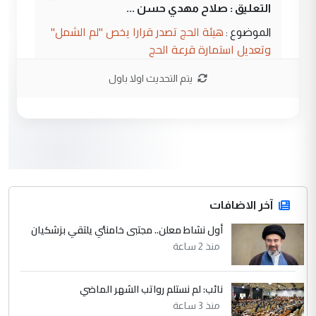
التعليق : صلاح مهدي حسن ...
هيئة الحج تصدر قرارا يخص "لم الشمل"
الموضوع :
وتعديل استمارة قرعة الحج
يتم التحديث اولا باول
3
hadi
التعليق : تحيه اخويه حسينيه اي انسان مهما
كان محدود المعرفه بتفاصيل احداث المنطقه
يقول بما لايقبل ...
أردوغان يؤكد ان اتفاقية مكة للدفاع
الموضوع :
المشترك لا تستهدف أية دولة ومفتوحة لانضمام
الدول الشقيقة
آخر الاضافات
أول نشاط معلن.. مجتبى خامنئي يلتقي بزشكيان
4
يوسف غزوان عصمت
منذ 2 ساعة
التعليق : بكالوريوس فيزياء طبية متزوج و
زوجتي أيضا بكالوريوس سكني بغداد أرغب في
نائب: لم نستلم رواتب الشهر الماضي
إكمال دراستي داخل ...
منذ 3 ساعة
السعودية توافق على الاستمرار في