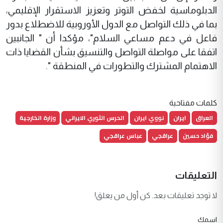
الدبلوماسية لخفض التوتر وتعزيز الاستقرار الإقليمي،
بما في ذلك التواصل مع الدول الأوروبية للاضطلاع بدور
فاعل في دعم مساعي السلام"، مؤكدا أن " الجانبين
اتفقا على مواصلة التواصل والتنسيق بشأن القضايا ذات
الاهتمام المشترك والتطورات في المنطقة ".
كلمات مفتاحية
العراق
ايران
نووي ايران
الحرس الثوري الايراني
وزارة الخارجية
فؤاد حسين
عراقجي
عباس عراقجي
التعليقات
لا توجد تعليقات بعد. كن أول من يعلق!
اسمك