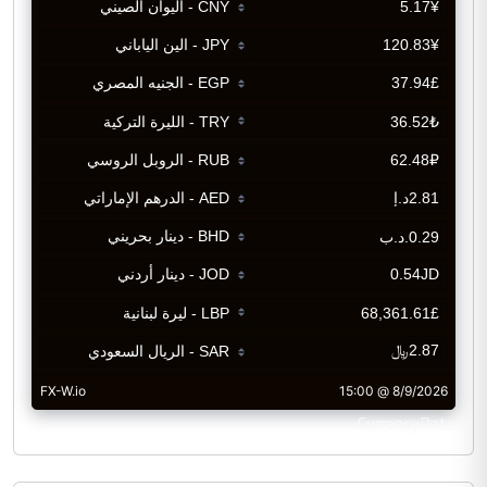
CurrencyRate