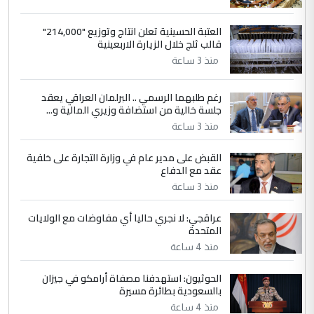
الموضوع :
إعطاء 100 منحة دراسية للطلبة العراقيين في
العتبة الحسينية تعلن انتاج وتوزيع "214,000"
جامعاتها سنويا
قالب ثلج خلال الزيارة الاربعينية
منذ 3 ساعة
5
عبد الأمير جاسم هليل
رغم طلبهما الرسمي .. البرلمان العراقي يعقد
التعليق : نحن اباء الطلاب الأوائل على العراق
جلسة خالية من استضافة وزيري المالية و...
نتشرف بلقاء السيد احمد الصافي في العتبات
الحسنية لزرع ...
منذ 3 ساعة
مكتب السيد احمد الصافي : لا يوجود
الموضوع :
القبض على مدير عام في وزارة التجارة على خلفية
لدينا اي حساب على الفيس بوك وتويتر
عقد مع الدفاع
منذ 3 ساعة
عراقجي: لا نجري حاليا أي مفاوضات مع الولايات
المتحدة
منذ 4 ساعة
الحوثيون: استهدفنا مصفاة أرامكو في جيزان
بالسعودية بطائرة مسيرة
منذ 4 ساعة