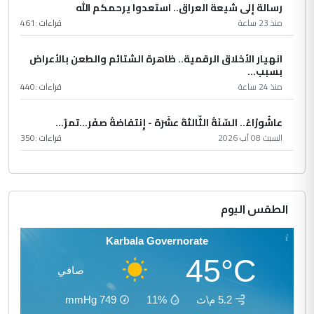
رسالة إلى شيعة العراق.. استعدوا يرحمكم الله
منذ 23 ساعة
قراءات :
461
انهيار الأخلاق الرقمية.. ظاهرة الشتائم والطعن بالأعراض
بسبب...
منذ 24 ساعة
قراءات :
440
عاشُورْاءُ.. السّنَةُ الثّالثةَ عشَرَة - إِنتفاضةُ صفَر…تمرّ...
السبت 08 آب 2026
قراءات :
350
الطقس اليوم
Karbala Governorate
45°C
صافي
5.2 م\ث
11%
749
mmHg