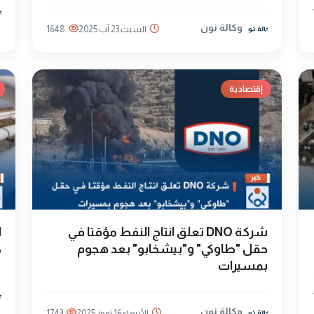
وكالة نون
السبت 23 آب 2025
1648
إقتصادية
شركة DNO تعلق انتاج النفط مؤقتا في
ا
حقل "طاوكي" و"بيشخابو" بعد هجوم
ك
بمسيرات
وكالة نون
الأربعاء 16 تموز 2025
1743