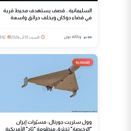
السليمانية.. قصف يستهدف محيط قرية
في قضاء دوكان ويخلف حرائق واسعة
وكالة نون
السبت 01 آب 2026
892
إقتصادية
وول ستريت جورنال: مسيّرات إيران
"الرخيصة" تخترق منظومة "ثاد" الأمريكية