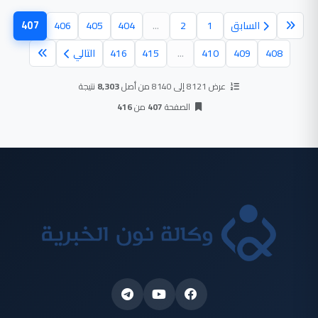
407
السابق
1
2
...
404
405
406
(الصفحة
408
409
410
...
415
416
التالي
عرض 8121 إلى 8140 من أصل
8,303
نتيجة
الصفحة
407
من
416