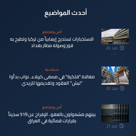
أحدث المواضيع
أمن ومجتمع
الاستخبارات تستدرج إرهابياً من تركيا وتطيح به
فور وصوله مطار بغداد
منذ 20
ساعة
سياسية
مغالاة "فلكية" في مصفى كربلاء.. نواب بدأوا
"نبش" العقود وتقديمها للزيدي
منذ 20
ساعة
أمن ومجتمع
بينهم مشمولون بالعفو.. الإفراج عن 519 سجيناً
بقرارات قضائية في العراق
منذ 21
ساعة