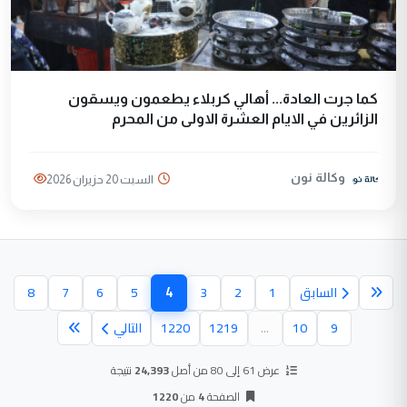
كما جرت العادة... أهالي كربلاء يطعمون ويسقون
الزائرين في الايام العشرة الاولى من المحرم
وكالة نون
السبت 20 حزيران 2026
4
السابق
1
2
3
5
6
7
8
(الصفحة الحالية)
9
10
...
1219
1220
التالي
عرض 61 إلى 80 من أصل
24,393
نتيجة
الصفحة
4
من
1220