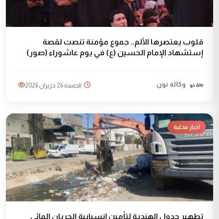
قلوب يعتصرها الألم.. جموع مؤمنة تنصت لقصة
إستشهاد الإمام الحسين (ع) في يوم عاشوراء (صور)
وكالة نون
الجمعة 26 حزيران 2026
اخبار محلية
تطهير جدول الهندية لتأمين انسيابية الجريان المائي