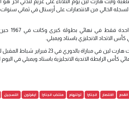
ملعبه وايت هارت لين يوم الثلاثاء على غريم لندني آخر هو 
جله الخالي من الانتصارات على أرسنال في ثماني سنوات 
والتقى تشيلسي وتوتنهام من قبل مرة واح
أس الاتحاد الانجليزي باستاد ويمبلي.
وكان مقررا أن يلتقي الفريقان في استاد وايت هارت لين في مباراة بالدوري في 23 فبر
 كأس الرابطة الاندية الانجليزية باستاد ويمبلي في اليوم ال
القدم
الانتصار
انجلترا
توتنهام
منتخب انجلترا
ايفرتون
التسجيل