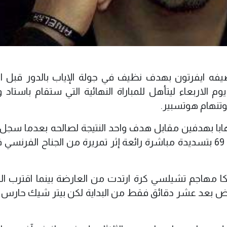
ه ايفرتون بهدف نظيف في جولة الإياب بالدور قبل ال
وم الاربعاء ليتأهل للمباراة النهائية التي ستقام باستاد 
وتنهام هوتسبير.
با بهدفين مقابل هدف واحد النتيجة لصالحه بعدما سجل 
كول لاعب منتخب انجلترا هدفا في الدقيقة 69 بتسديدة مباشرة رائعة إثر تمريرة من الجناح الفر
ا مهاجم تشيلسي كرة ارتدت من العارضة بينما اقترب ال
ض بعد عشر دقائق فقط من البداية لكن بيتر شيك حارس