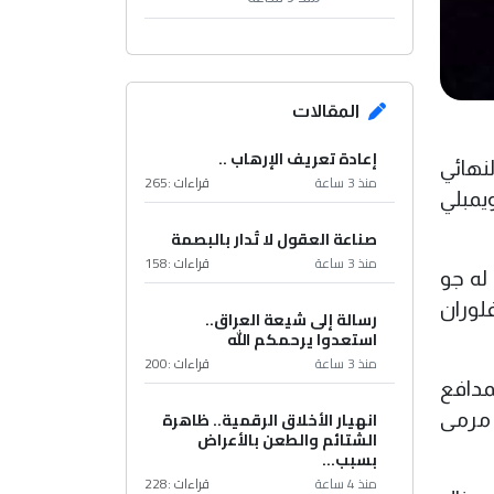
المقالات
إعادة تعريف الإرهاب ..
نهائي
منذ 3 ساعة
قراءات :
265
ويمبلي
صناعة العقول لا تُدار بالبصمة
منذ 3 ساعة
قراءات :
158
له جو
نسي فلوران
رسالة إلى شيعة العراق..
استعدوا يرحمكم الله
منذ 3 ساعة
قراءات :
200
مدافع
انهيار الأخلاق الرقمية.. ظاهرة
 مرمى
الشتائم والطعن بالأعراض
بسبب...
منذ 4 ساعة
قراءات :
228