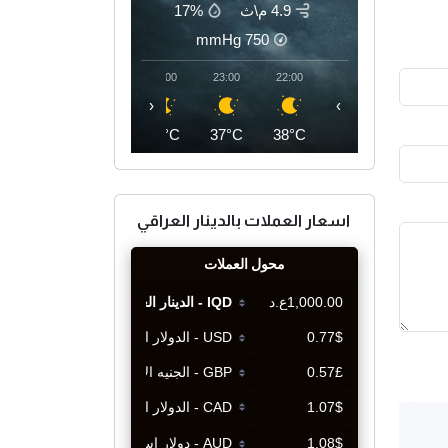
4.9 م\ث
17%
mmHg
750
02:00
01:00
00:00
23:00
22:00
‹
›
35°C
36°C
36°C
37°C
38°C
اسعار العملات بالدينار العراقي