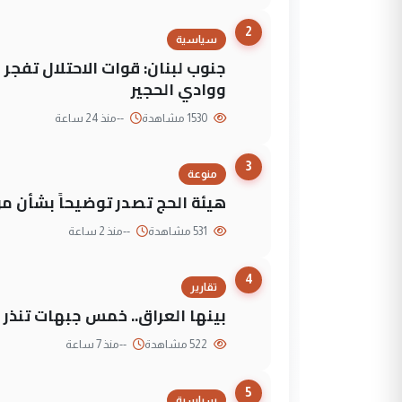
2
سياسية
جنوب لبنان: قوات الاحتلال تفج
ووادي الحجير
1530 مشاهدة
--
منذ 24 ساعة
3
منوعة
هيئة الحج تصدر توضيحاً بشأن موع
531 مشاهدة
--
منذ 2 ساعة
4
تقارير
بينها العراق.. خمس جبهات تنذر با
522 مشاهدة
--
منذ 7 ساعة
5
سياسية