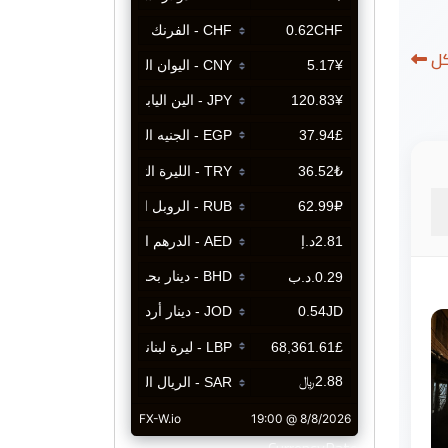
كل
CurrencyRate