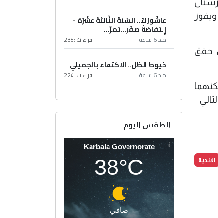
ارسنال
ويفوز
عاشُورْاءُ.. السّنَةُ الثّالثةَ عشَرَة -
إِنتفاضةُ صفَر…تمرّ...
منذ 6 ساعة
قراءات :
238
دة فقط في نهائي بطولة كبرى وكانت في 1967 حين حقق
خيوط الظل.. الاكتفاء بالجميلي
منذ 6 ساعة
قراءات :
224
اير شباط المقبل لكنهما
تالي
الطقس اليوم
Karbala Governorate
الاندية
38°C
صافي