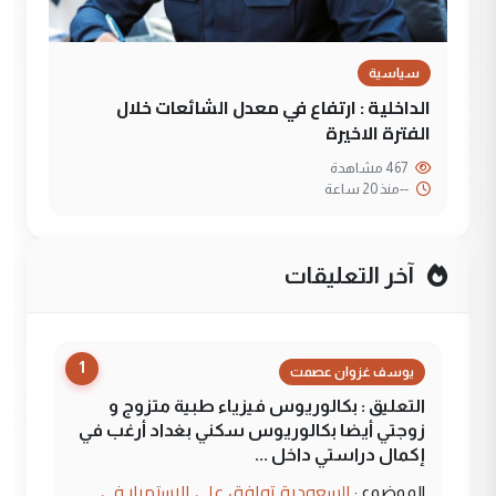
سياسية
الداخلية : ارتفاع في معدل الشائعات خلال
الفترة الاخيرة
467 مشاهدة
--
منذ 20 ساعة
آخر التعليقات
1
يوسف غزوان عصمت
التعليق : بكالوريوس فيزياء طبية متزوج و
زوجتي أيضا بكالوريوس سكني بغداد أرغب في
إكمال دراستي داخل ...
السعودية توافق على الاستمرار في
الموضوع :