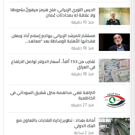
الحرس الثوري الإيراني: فتح هرمز مرهونٌ بشروطنا
4
سردار
ولا علاقة له بمحادثات عُمان
التعليق : واحد من عصابة علي ماما يسقط
منذ 10 دقيقة
جنسية الرافد الثالث للعراق ومن اصول عريقة
ابا فرات ...
مستشار للمرشد الإيراني يهاجم إسلام آباد ويعلن
فقدانها الأهلية للوساطة بعد "معاهد...
الجواهري يرد على صدام حسين سل
الموضوع :
مضجعيك يابن الزنا (نص كامل)
منذ 18 دقيقة
تقترب من 153 ألفاً.. أسعار الدولار تواصل الارتفاع
5
في العراق
سردار
منذ 18 دقيقة
التعليق : واحد من عصابة علي ماما يسقط
جنسية الرافد الثالث للعراق ومن اصول عريقة
ابا فرات ...
النزاهة تنفي مداهمة منزل شقيق السوداني في
الكاظمية
الجواهري يرد على صدام حسين سل
الموضوع :
مضجعيك يابن الزنا (نص كامل)
منذ 27 دقيقة
أمانة بغداد : تطوير إدارة النفايات بالتعاون مع
البنك الدولي
منذ 2 ساعة