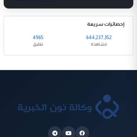
إحصائيات سريعة
4965
644,237,352
مشاهدة
تعليق