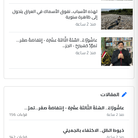
لهذه الأسباب.. نفوق الأسماك في العراق يتحول
إلى ظاهرة سنوية
منذ 2 ساعة
عاشُورْاءُ.. السّنَةُ الثّالثةَ عشَرَة - إِنتفاضةُ صفَر…
تمرُّدٌ حُسَينيٌّ - الجز...
منذ 2 ساعة
المقالات
عاشُورْاءُ.. السّنَةُ الثّالثةَ عشَرَة - إِنتفاضةُ صفَر…تمرّ...
منذ 2 ساعة
قراءات :
156
خيوط الظل.. الاكتفاء بالجميلي
منذ 2 ساعة
قراءات :
142