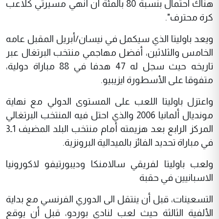
هناك احتمال بنسبة 80 بالمئة أن أنهي مسيرتي کلاعب
کرة محترف".
ويعد باوليتا الذي سيکمل في نيسان/أبريل المقبل عامه
الخامس والثلاثين، أفضل مهاجمي منتخب البرتغال عبر
تاريخه حيث سجل له 47 هدفا في 88 مباراة دولية،
متفوقا على الأسطورة ايزيبيو.
واعتزل باوليتا اللعب على المستوى الدولي مع نهاية
مونديال ألمانيا 2006 والذي احتل فيه المنتخب البرتغالي
المرکز الرابع بعد هزيمته أمام منتخب البلد المضيف 1ـ3
في مباراة تحديد الفائز بالميدالية البرونزية.
ولعب باوليتا لفريقي سالامنکا وديبورتيفو لاکورونيا
الاسبانيين في حقبة
التسعينات، قبل أن ينتقل الى الدوري الفرنسي مع بداية
الألفية الثالثة حيث لعب لنادي بوردو، قبل أن يوقع