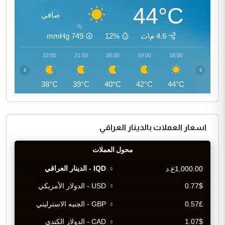
44°C
صافي
4.6 م\ث
12%
749
mmHg
23:00
22:00
21:00
20:00
19:00
18:00
‹
›
37°C
38°C
39°C
40°C
42°C
44°C
اسعار العملات بالدينار العراقي