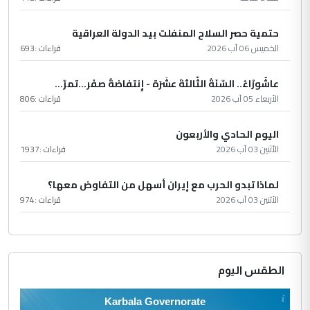
حتمية حصر السلاح المنفلت بيد الدولة العراقية
الخميس 06 آب 2026
قراءات :
693
عاشُورْاءُ.. السّنَةُ الثّالثةَ عشَرَة - إِنتفاضةُ صفَر…تمرّ...
الأربعاء 05 آب 2026
قراءات :
806
اليوم الحادي والأربعون
الأثنين 03 آب 2026
قراءات :
1937
لماذا تبدو الحرب مع إيران أسهل من التفاوض معها؟
الأثنين 03 آب 2026
قراءات :
974
الطقس اليوم
Karbala Governorate