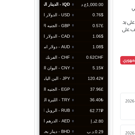
1.صدام التكريتي
على يد
عب على
جمهوري
2026
2026