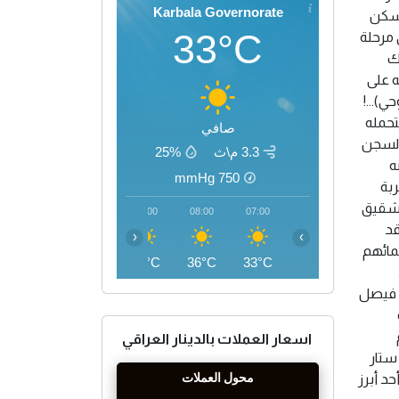
Karbala Governorate
يسكن
33°C
 مرحلة
ك
ه على
ي)...!
تحمله
صافي
 السجن
3.3 م\ث
25%
نه
mmHg
750
ربة
 شقيق
11:00
10:00
09:00
08:00
07:00
قد
‹
›
مائهم
43°C
41°C
38°C
36°C
33°C
.
مي فيصل
ازم
اسعار العملات بالدينار العراقي
واخوانه ستار
خشالي 9.محي مرهون، وهو أحد أبرز