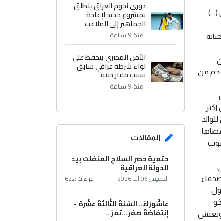
دوري نجوم العراق ينطلق
بمشروع جديد لإعادة
..)
الجماهير إلى الملاعب
منذ 9 ساعة
ياته
الأمن المصري يتحفظ على
ن
لواء شرطة عراقي سابق
عدم من
بسبب مليار جنيه
منذ 9 ساعة
اكثر
لوالد
قصاها
المقالات
زيوت
حتمية حصر السلاح المنفلت بيد
الدولة العراقية
ي
الخميس 06 آب 2026
قراءات :
622
صدقاء
ول
عاشُورْاءُ.. السّنَةُ الثّالثةَ عشَرَة -
خو
إِنتفاضةُ صفَر…تمرّ...
 ويعيش