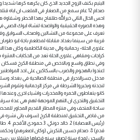
اليتيم بكنف الزوج الجديد الذي كان يكرهه كرها شديدا و
صدام 12 عام سمع من الصغار في الملعب ان اباه قت
احس الخال الثاني خيرالله طلفاح بهذا الخطر وشقاوة هذ
وهذه الصوره الحقيقية والواضحة لنشاة ابوك الصبي ف
تعرف على مجموعة من النشالين واصحاب السوابق وق
قريبة من سينما بغداد مقابلة لمطعم باجة ابو طوبان
علاوي الحلة- رحمانية والى مدينة الكاظمية وكان هذا 
كراجات ومقاهي علاوى الحلة تعد من الحكايات المثيرة ف
وفي نطاق واسع وبالاخص في منطقة الكرخ فسكان تلك
اعتدوا بالهجوم والضرب بالسكاكين على احد المواطنين 
مدخل جسرالاحرار في منطقة الصالحية في بغداد وسلب
لنجدته ويخبروا الشرطة في مركز الرحمانية وتقوم الش
التحقيق والتحري ان التهم الموجهة لهم هي عدة سر
ساحة المتحف وفي منتزه المطار القديم المجاور للمحطة
قدم) 8. صدام حسين التكريتي (وكان اصغرهم) وح
بالسجن لمدة سنة لصغر سنه قضاها متنقلا بين سجن 