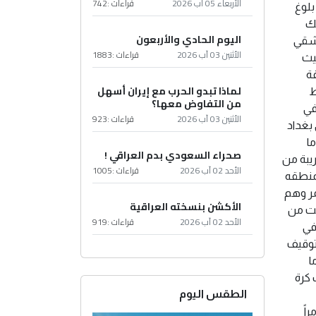
الأربعاء 05 آب 2026
قراءات :
742
بلوغ
لك
اليوم الحادي والأربعون
لشقي
الأثنين 03 آب 2026
قراءات :
1883
يث
ة
لماذا تبدو الحرب مع إيران أسهل
ط
من التفاوض معها؟
في
الأثنين 03 آب 2026
قراءات :
923
 بغداد
ا
صحراء السعودي بدم العراقي !
ريبة من
الأحد 02 آب 2026
قراءات :
1005
لمنطقه
مر وهم
الأكشن بنسخته العراقية
توقيف بحقهم وثبت من
الأحد 02 آب 2026
قراءات :
919
في
لتوقيف
لسل فيه: 1.علي ماما
محمد شعيطه (لاعب كرة
الطقس اليوم
اً