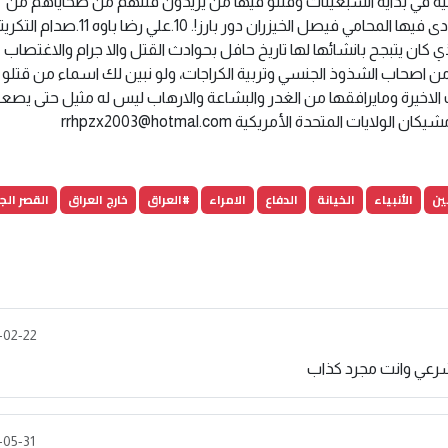
امية في بداية السبعينات وقتلو فيها من يريدون قتلهم من ضحاياهم من
المواطنين الابرياء والمعروفة بحوادث (ابو طبر) وكان ادى فيها المحامي فيصل الخيزران دور بارز!. 10.علي رضا باوه 1
كان يتبجح بانشائها لها تاريخ حافل بحوادث القتل والا جرام والاغتصاب
 من اصحاب الشذوذ الجنسي وتربية الكراجات، ولو نبين لك اسماء من قتلو 
لاخيرة ومايرافقها من الغدر والبشاعة والارهاب ليس له مثيل حتى يص
يكان الولايات المتحدة الأمريكية
rrhpzx2003@hotmal.com
ين
الأنبياء
الخيانة
الدفاع
الامراء
#العراق
خارج العراق
القصر ال
-02-22
شرعي وانت مجرد كذاب
-05-31