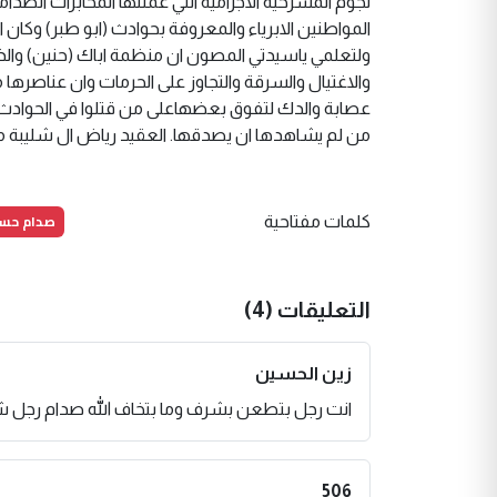
نجوم المسرحية الاجرامية التي عملتها المخابرات الصد
ولتعلمي ياسيدتي المصون ان منظمة اباك (حنين) والذي 
والاغتيال والسرقة والتجاوز على الحرمات وان عناصرها
عصابة والدك لتفوق بعضهاعلى من قتلوا في الحوادث ا
من لم يشاهدها ان يصدقها. العقيد رياض ال شليبة مش
صدام حس
كلمات مفتاحية
التعليقات (4)
زين الحسين
انت رجل بتطعن بشرف وما بتخاف الله صدام رجل 
506