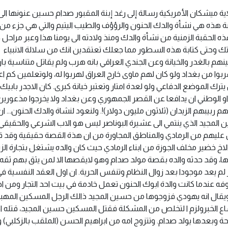
 ميشكان الأمريكية رسالة إلى رغد إبنة المقبور صدام حسين عنونها الى (.
ليبة هذه هي نشأة والدك الحنون والرؤؤف والطيب اليتيم والتي هي جزء من
ه الحقبة الزمنية من نشأة والدك ومنذ ولادته الى يومنا هذا وعبر مراحل ح
دتك وحتى كتابة هذه السطور مما جعلك تعتقدين انك من سلالة الانبياء
هم بالغدر والخيانة وعن الجندي العراقي بانه هرب ولم يقاتل متناسية با
 من بغداد ولو كان لهم ماوى خارج العراق لهربوا له، ولوتعلمين كم ا
رك الموضع الدفاعي ولو لعدة امتار وتعتبر خيانة كبرى. كان الاجدر بابيك
و الوطني ان يدافعا عن القصر الجمهوري وعن بغداد ولا يخرجوا مذعورين
بيبهم الزيدان (ثلاثون مليون دولار)!. ولنعود لنشاة والدك الحنون... ان 
المجيد الذي ينتمي الى عشيرة البوناصر ليس هو الاب الشرعي والحقيقي ل
ن عليهم من الرمادي والمناطق المجاورة من ان هذة القصة حقيقية وقد 
 نعمل سويا وهو الاخ خضير مخلف الجوزة من ابناء الرمادي حيث كان والده يشتغل بتجارة ال
ا، وقد حدثه والده بقصة مولد صدام وهو لايقصها الا لمن يثق بهم ثقه
م يعد موجودا بعد زوال النظام وتنفس الحرية. ان اول العقد النفسية ف
ه عندما كانت والدة ابوك الحنون تعمل خادمة في بيت احد التجار ومن ا
ويقال انه يهودي فزوجوها من حسين المجيد ذالك الرجل المسكين المهب
شاع الخبرولزم ا لتخلص من المشكلة فقتل المسكين حسين المجيد، قتله ا
حة وبعدها يولد صدام. وتتزوج امه من ابراهيم الحسن (الملقب بالزكلبي)