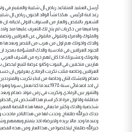
أرسل العقيد المتقاعد رياض آل شليبة والمقيم في ولاية
رغد ابنة الرئيس.. هكذا نشأ الوالد الحنون رياض ال ش
الشعور بالنقص والعار من السنوات الاولى لحياته، ان هذ
وما فيها من ذكريات لم يتح لك التعرف عليها منذ ولا
والملوك والامراء ولتقولي ماتقولي عن العراقين وتصفين
والدك واخوتك هم اول من هرب من القصر وبعدها هربوا
الجنود العراقين في قادسية والدك المشؤمة بمجرد ان يت
واخوتك وعشيرتك اذا كان لهم ذره من الشرف العربي ا
هاربين متخفين في البيوت وكانو عرضة للبيع ليحصل بهم ر
العراقين وخاصه مثلث تكريت الرمادي يعرفون ان حسين 
صدام ولايشك اثنان وخاصة من ابناء تكريت والمترددي
لي احد اصدقائي سنة 1978عندما كنا
والتمور بين الرمادي وتكريت في زمن مولد صدام وبعده
مطلقة وانا اول مرة اذكر اسم هذا الشخص لان الخطر ل
شخصية والدك وكثير ما يعاني منها هذه القصة المعروف
جدك خيرالله طلفاح. وحدث لها من هذا التاجر ماحدث 
وعندما وجد مالا يريده ولايرضاه اخذ يتمتم ويهمهم و
خيرالله طلفاح ليتخلصوا من هذا العار ومن هذه الفضي