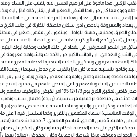
لقب الزكلبي هذا ماخوذ على ابراهيم الحسن لانه يتقلب على النساء. وعند 
له خاله وووو فما كان من هذا الشقي الصغير الا ان يقتل خاله قاتل اباه وبذ
ا الصبي فاستقدمه الى بغداد وهنا تبدا المرحله الجديدة في حياة اليتيم ا
ي بغداد والمعروفة بالاخص لدى سكان منطقة التكارتة في جانب الكرخ ح
طاع الطرق ومحترفي مهنة اللواط... ويلتقون في مقهى صغير في منطق
 وعمل "ِسكِن" مع السائق كريم لعابه في احدى الباصات الخشبية على خ
السائق من اشهر المنحرفين في بغداد في ذلك الوقت وحكاية ابوك اليتيم 
ي الشارع البغدادي... ان الجانب الكبير من الأحداث والشواهد معروفة في
 المنطقة يعرفون ويتذكرون الحادثة الشهيرة للعصابة المعروفة عندم
ليلا وقاموا بتسليبه عندما كان مارا بالقرب من مدخل سينما (ريجنت) الق
وا منه نقوده وساعته وخاتم زواجه وما معه من حوائج ويهرع ناس من ا
رطة بالبحث عن الجناة وتتابعهم وتلقي القبض عليهم في مقبرة الشيخ ع
كانو يتعاطون الخمره والمخدرات واشياء اخرى وعندها اصدر قاضي تحقيق الكرخ يوم 3/ 12/1 195 امر القبض وال
قات حدثت في منطقة الرحمانية قرب سينما (زبيده) واعمال سلب ونهب 
 العالمية. وذكر التقرير والموجودة لدينا نسخة منه نحتفض بها مع امر ا
من قاضي التحقيق لمنطقة الكرخ (سوف ياتي نشره في الوقت المناسب) اسماء المتهمين بالتقرير وكما تس
(رئيس العصابة) 2. خالد دونكي. 3.حمودي الأقجم. 4. طالب ابن ماهيه. 5.قيس الجندي. 6.باسم المعيدي. 7. 
كمت محكمة الكرخ على هذه العصابة باحكام متفاوتة وكان الحكم على صدام
الاحداث وموقف مركز شرطة الرحمانية وكان المفوض (صالح) يعمل آمر