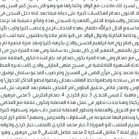
ن ليسرد لك ماحدث مع الوالد وكما راها هو وهو الان شيخ كبير السن و
الد الحنون صدام انعكاسات كبيرة على حياته فيما بعد لانه دخل السجن في
انحلال والسقوط الخلقي (المعذرة ياسيدتي هذه وقائع حقيقية قد تزعج
ا سمع الخال خيرالله طلفاح بهذه الاحداث انزعج وغضب كثيرا وثارت ثائرت
وخاصة التكارتة واخوال الوالد من البو ناصر فاخذوا يطلقون عليه لقب (دوح
ن امام زوج امه ابراهيم الحسن والذي يكرهه كثيرا وبعد فترة قصيرة لم ي
يلتحق بالمقهى الصغير الذي كان يعمل به سابقا، وفي هذه الفترة خرج من
(2) طالب ابن ماهيه ليلتقي مع صدام وفي هذه المرة يكون صدام قد بلغ اشده لتكون العلاقه متي
ثة الشهيرة اللااخلاقية في مسرح ملهى الفارابي والذي كانت تديره المط
رية محمد وعلى مرأى الناس في المسرح وتم ضرب المدعو سلمان توفيق
وه من سلاحه وقطعوا خط الهاتف بعدان رفضوا قطع التذاكر للدخول! و
اوين، واصدر قاضي تحقيق البتاوين امر القبض عليهم بعد التعرف على اس
وهوياتهم من صاحبة الملهى وهم كل من: 1.طالب ابن ماهية. 2.قيس الجندي. 3. جبار الكردي. 4. صدام التكريتي. 5.محيي مرهون
 (الملقب ابو زكية) وهنا يحدث تطور في عمل هذه العصابة وتكون علاقة مع المحا
ة مع الخيزران والعصابة وتتطور العصابة لتصبح ذات نفوذ وسطوة كبيرة
وتتطور وتصبح بعد ذلك منظمة ارهابية اسمها (حنين) وينظم اليها مجموعة من الشقاوات والمجرمين ومنهم 1.ناظم كزار ل
(الملقب بساطور المنظمة) 2.والمرعب في عناصرها المجرم الملقب (ابو العورة) 3.جبار محمد الكردي (الملقب جبار كردي 
وفتاح كردي) 4.سعدون شاكر العزاوي 5.وهاب كريم 6.رزاق لفتة 7.فاضل الشكرة 8.محمد فاضل ال