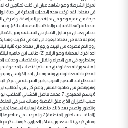
لمركز الشرطة وهو شاهد عيان ان كنت تحتاجين له الا
في بغداد!. لقد تركت هذه الاحداث المبكرة في حياة الو
حرجة من عمره وهو في بداية دور المراهقة، وتعرض لل
عندما يقرئنها الاميرات والملكات المضيفات لك). وعندم
صدام بعد ان تم تداول الاخبار في المنطقة وبين الاهالي 
وطرده خاله من بغداد ليعود الى امه في تكريت وهنا يكو
زوج الام فطرده من البيت ورجع الى بغداد مره ثانية ل
احد افراد العصابة وهو الرقم 
ومتطوره في فن الاجرام والقتل والاغتصاب وحدثت الحاد
المشهورة لميعة توفيق حيث تم اغتصاب المدعوة بد
المطربة لميعة توفيق وقيدوه على احد الكراسي وجرد
استطاع احد الحضور الهرب واخبر الشرطة في مركز البت
6.باسم المعيدي. 7.محمد فاضل الخشالي
حبيب الخيزران الذي علق القضية وهناك سر في العلاق