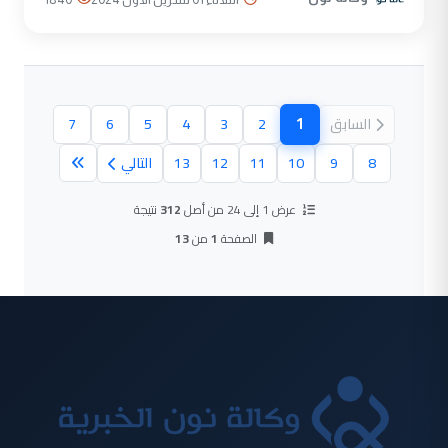
1
السابق
2
3
4
5
6
7
(الصفحة الحالية)
8
9
10
11
12
13
التالي
عرض 1 إلى 24 من أصل
312
نتيجة
الصفحة
1
من
13