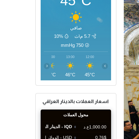
45°C
صافي
5.7 م\ث
10%
mmHg
750
16:00
15:00
14:00
13:00
12:00
‹
›
46°C
46°C
46°C
46°C
45°C
اسعار العملات بالدينار العراقي