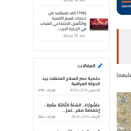
(796) الف مستفيد من
خدمات قسم التنمية
والتأهيل الاجتماعي للشباب
في الزيارة الارب...
منذ 14 ساعة
المقالات
ليهما
حتمية حصر السلاح المنفلت بيد
الدولة العراقية
الخميس 06 آب 2026
قراءات :
499
عاشُورْاءُ.. السّنَةُ الثّالثةَ عشَرَة -
إِنتفاضةُ صفَر…تمرّ...
الأربعاء 05 آب 2026
قراءات :
644