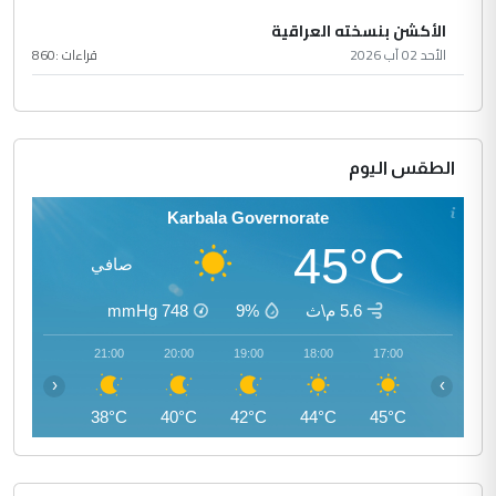
الأكشن بنسخته العراقية
الأحد 02 آب 2026
قراءات :
860
الطقس اليوم
Karbala Governorate
45°C
صافي
5.6 م\ث
9%
748
mmHg
22:00
21:00
20:00
19:00
18:00
17:00
‹
›
37°C
38°C
40°C
42°C
44°C
45°C