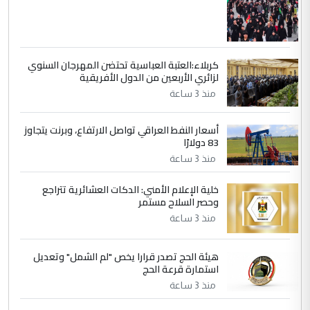
جنسية الرافد الثالث للعراق ومن اصول عريقة
ابا فرات ...
الجواهري يرد على صدام حسين سل
الموضوع :
مضجعيك يابن الزنا (نص كامل)
كربلاء:العتبة العباسية تحتضن المهرجان السنوي
لزائري الأربعين من الدول الأفريقية
منذ 3 ساعة
أسعار النفط العراقي تواصل الارتفاع، وبرنت يتجاوز
83 دولارًا
منذ 3 ساعة
خلية الإعلام الأمني: الدكات العشائرية تتراجع
وحصر السلاح مستمر
منذ 3 ساعة
هيئة الحج تصدر قرارا يخص "لم الشمل" وتعديل
استمارة قرعة الحج
منذ 3 ساعة