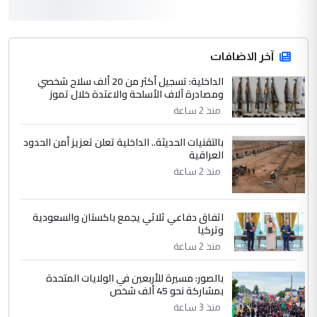
3
hadi
التعليق : قرار مستعجل جدا ولامصلحة فيه
آخر الاضافات
للوزاره ولا للمواطن القرار الصائب يكون بعد
الاستماع للمدير ومغرفة ...
الداخلية: تسجيل أكثر من 20 ألف سلاح شخصي
ومصادرة آلاف الأسلحة والاعتدة خلال تموز
وزير الصحة يعفي مدير مستشفى الكرخ
الموضوع :
العام في بغداد
منذ 2 ساعة
بالتقنيات الحديثة.. الداخلية تعلن تعزيز أمن الحدود
4
العراقية
سردار
منذ 2 ساعة
التعليق : واحد من عصابة علي ماما يسقط
جنسية الرافد الثالث للعراق ومن اصول عريقة
ابا فرات ...
اتفاق دفاعي ثلاثي يجمع باكستان والسعودية
الجواهري يرد على صدام حسين سل
وتركيا
الموضوع :
مضجعيك يابن الزنا (نص كامل)
منذ 2 ساعة
بالصور: مسيرة للأربعين في الولايات المتحدة
5
بمشاركة نحو 45 ألف شخص
سردار
منذ 3 ساعة
التعليق : واحد من عصابة علي ماما يسقط