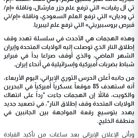
تي آل رقيات» التي ترفع علم جزر مارشال، وناقلة «إم/
تي وديان» التي ترفع العلم السعودي، وناقلة «إم/تي
قبرص بروسبيريتي» التي ترفع علم ليبيريا.
وهذه الهجمات هي الأحدث في سلسلة تهدد وقف
إطلاق النار الذي توصلت إليه الولايات المتحدة وإيران
الشهر الماضي، والذي أوقف صراعا بدأ في فبراير
شباط بضربات أميركية وإسرائيلية في أنحاء إيران.
من جانبه أعلن الحرس الثوري الإيراني، اليوم الأربعاء،
أنه استهدف 85 موقعاً عسكرياً أميركياً في البحرين
والكويت، قائلاً إن الهجمات جاءت "رداً على انتهاك
الولايات المتحدة وقف إطلاق النار"، في تصعيد جديد
يهدد بتوسيع رقعة المواجهة بين الجانبين في
منطقة الخليج.
ويأتي الإعلان الإيراني بعد ساعات من تأكيد القيادة