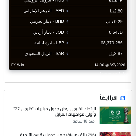
CurrencyRate
اقرأ أيضاً
الاتحاد الخليجي يعلن جدول مباريات "خليجي 27"
وأولى مواجهات العراق
منذ 18 ساعة
(796) الف مستفيد من خدمات قسم التنمية