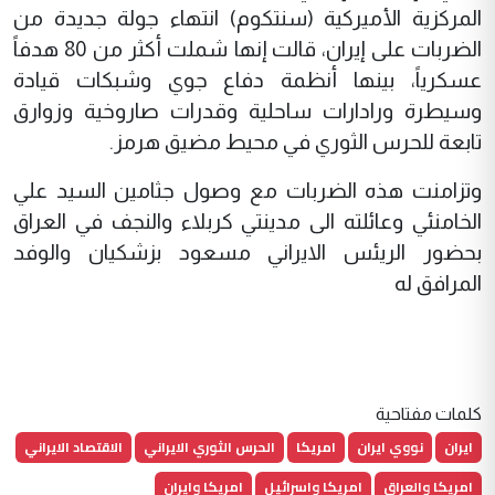
المركزية الأميركية (سنتكوم) انتهاء جولة جديدة من
الضربات على إيران، قالت إنها شملت أكثر من 80 هدفاً
عسكرياً، بينها أنظمة دفاع جوي وشبكات قيادة
وسيطرة ورادارات ساحلية وقدرات صاروخية وزوارق
تابعة للحرس الثوري في محيط مضيق هرمز.
وتزامنت هذه الضربات مع وصول جثامين السيد علي
الخامنئي وعائلته الى مدينتي كربلاء والنجف في العراق
بحضور الريئس الايراني مسعود بزشكيان والوفد
المرافق له
كلمات مفتاحية
ايران
نووي ايران
امريكا
الحرس الثوري الايراني
الاقتصاد الايراني
امريكا والعراق
امريكا واسرائيل
امريكا وايران