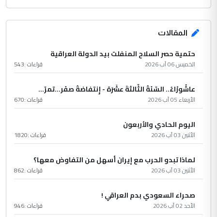
المقالات
حتمية حصر السلاح المنفلت بيد الدولة العراقية
الخميس 06 آب 2026
قراءات :
543
عاشُورْاءُ.. السّنَةُ الثّالثةَ عشَرَة - إِنتفاضةُ صفَر…تمرّ...
الأربعاء 05 آب 2026
قراءات :
670
اليوم الحادي والأربعون
الأثنين 03 آب 2026
قراءات :
1820
لماذا تبدو الحرب مع إيران أسهل من التفاوض معها؟
الأثنين 03 آب 2026
قراءات :
862
صحراء السعودي بدم العراقي !
الأحد 02 آب 2026
قراءات :
946