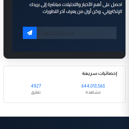
إحصائيات سريعة
4927
644,018,568
مشاهدة
تعليق