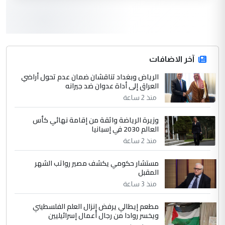
3
سردار
التعليق : واحد من عصابة علي ماما يسقط
جنسية الرافد الثالث للعراق ومن اصول عريقة
ابا فرات ...
آخر الاضافات
الجواهري يرد على صدام حسين سل
الرياض وبغداد تناقشان ضمان عدم تحول أراضي
الموضوع :
العراق إلى أداة عدوان ضد جيرانه
مضجعيك يابن الزنا (نص كامل)
منذ 2 ساعة
4
سردار
وزيرة الرياضة واثقة من إقامة نهائي كأس
العالم 2030 في إسبانيا
التعليق : واحد من عصابة علي ماما يسقط
منذ 2 ساعة
جنسية الرافد الثالث للعراق ومن اصول عريقة
ابا فرات ...
مستشار حكومي يكشف مصير رواتب الشهر
الجواهري يرد على صدام حسين سل
الموضوع :
المقبل
مضجعيك يابن الزنا (نص كامل)
منذ 3 ساعة
مطعم إيطالي يرفض إنزال العلم الفلسطيني
5
حيدر عاشور
ويخسر روادا من رجال أعمال إسرائيليين