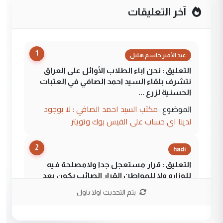
آخر التعليقات
1
عبد الأمير جاسم هليل
التعليق : نحن اباء الطلاب الأوائل على العراق
نتشرف بلقاء السيد احمد الصافي في العتبات
الحسنية لزرع ...
مكتب السيد احمد الصافي : لا يوجود
الموضوع :
لدينا اي حساب على الفيس بوك وتويتر
2
hadi
التعليق : قرار مستعجل جدا ولامصلحة فيه
للوزاره ولا للمواطن القرار الصائب يكون بعد
الاستماع للمدير ومغرفة ...
يتم التحديث اولا باول
وزير الصحة يعفي مدير مستشفى الكرخ
الموضوع :
العام في بغداد