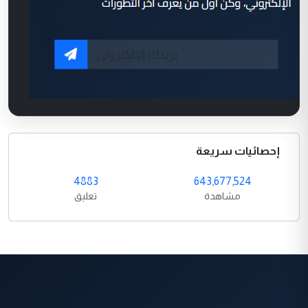
إحصائيات سريعة
4883
643,677,524
مشاهدة
تعليق