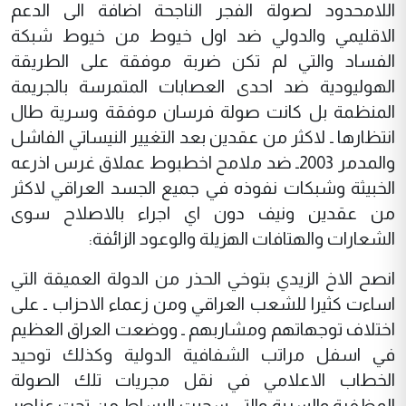
اللامحدود لصولة الفجر الناجحة اضافة الى الدعم
الاقليمي والدولي ضد اول خيوط من خيوط شبكة
الفساد والتي لم تكن ضربة موفقة على الطريقة
الهوليودية ضد احدى العصابات المتمرسة بالجريمة
المنظمة بل كانت صولة فرسان موفقة وسرية طال
انتظارها ـ لاكثر من عقدين بعد التغيير النيساتي الفاشل
والمدمر 2003ـ ضد ملامح اخطبوط عملاق غرس اذرعه
الخبيثة وشبكات نفوذه في جميع الجسد العراقي لاكثر
من عقدين ونيف دون اي اجراء بالاصلاح سوى
الشعارات والهتافات الهزيلة والوعود الزائفة:
انصح الاخ الزيدي بتوخي الحذر من الدولة العميقة التي
اساءت كثيرا للشعب العراقي ومن زعماء الاحزاب ـ على
اختلاف توجهاتهم ومشاربهم ـ ووضعت العراق العظيم
في اسفل مراتب الشفافية الدولية وكذلك توحيد
الخطاب الاعلامي في نقل مجريات تلك الصولة
المظفرة والسرية والتي سحبت البساط من تحت عناصر