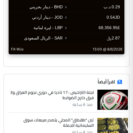
CurrencyRate
اقرأ أيضاً
لجنة التراخيص : 17 ناديا في دوري نجوم العراق و3
فرق خارج الضوابط
منذ 6 ساعة
تين "طقطق" المحلي يتصدر مبيعات سوق
السليمانية للجملة
منذ 4 ساعة