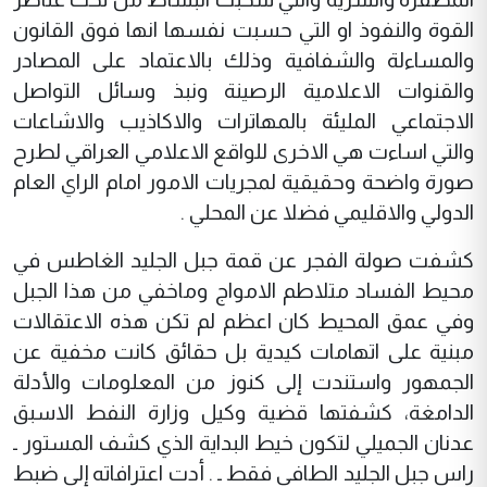
القوة والنفوذ او التي حسبت نفسها انها فوق القانون
والمساءلة والشفافية وذلك بالاعتماد على المصادر
والقنوات الاعلامية الرصينة ونبذ وسائل التواصل
الاجتماعي المليئة بالمهاترات والاكاذيب والاشاعات
والتي اساءت هي الاخرى للواقع الاعلامي العراقي لطرح
صورة واضحة وحقيقية لمجريات الامور امام الراي العام
الدولي والاقليمي فضلا عن المحلي .
كشفت صولة الفجر عن قمة جبل الجليد الغاطس في
محيط الفساد متلاطم الامواج وماخفي من هذا الجبل
وفي عمق المحيط كان اعظم لم تكن هذه الاعتقالات
مبنية على اتهامات كيدية بل حقائق كانت مخفية عن
الجمهور واستندت إلى كنوز من المعلومات والأدلة
الدامغة، كشفتها قضية وكيل وزارة النفط الاسبق
عدنان الجميلي لتكون خيط البداية الذي كشف المستور ـ
راس جبل الجليد الطافي فقط ـ . أدت اعترافاته إلى ضبط