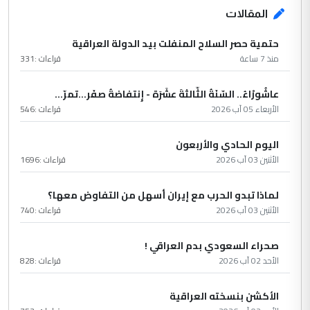
المقالات
حتمية حصر السلاح المنفلت بيد الدولة العراقية
منذ 7 ساعة
قراءات :
331
عاشُورْاءُ.. السّنَةُ الثّالثةَ عشَرَة - إِنتفاضةُ صفَر…تمرّ...
الأربعاء 05 آب 2026
قراءات :
546
اليوم الحادي والأربعون
الأثنين 03 آب 2026
قراءات :
1696
لماذا تبدو الحرب مع إيران أسهل من التفاوض معها؟
الأثنين 03 آب 2026
قراءات :
740
صحراء السعودي بدم العراقي !
الأحد 02 آب 2026
قراءات :
828
الأكشن بنسخته العراقية