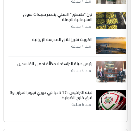
التعليق : تحياتي لك استاذ حامدتركان. كلام
منذ 4 ساعة
دقيق ومسؤول؛ فالاستثمار الحقيقي للإنسان
تين "طقطق" المحلي يتصدر مبيعات سوق
وثروات البلد يعتمد على الكفاءة ...
السليمانية للجملة
بين الإهمال واغتصاب الأرض.. بلاد
الموضوع :
منذ 4 ساعة
الرافدين تعاني الجفاف والتصحر!!
الكويت تقرر إغلاق المدرسة الإيرانية
منذ 4 ساعة
رئيس هيئة النزاهة: لا مظلَّة تحمي الفاسدين
منذ 4 ساعة
لجنة التراخيص : 17 ناديا في دوري نجوم العراق و3
فرق خارج الضوابط
منذ 6 ساعة