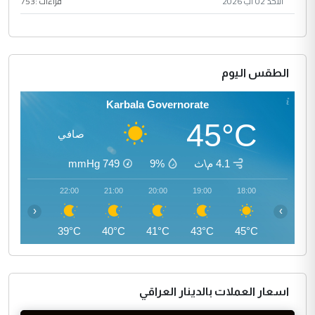
الأحد 02 آب 2026
قراءات :
753
الطقس اليوم
Karbala Governorate
45°C
صافي
4.1 م\ث
9%
749
mmHg
23:00
22:00
21:00
20:00
19:00
18:00
‹
›
37°C
39°C
40°C
41°C
43°C
45°C
اسعار العملات بالدينار العراقي