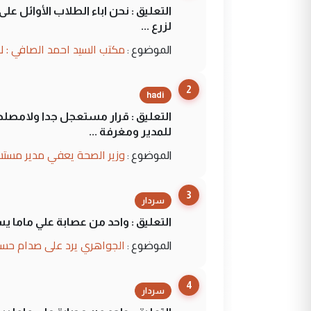
التعليق : نحن اباء الطلاب الأوائل ع
لزرع ...
مكتب السيد احمد الصافي : ل
الموضوع :
2
hadi
التعليق : قرار مستعجل جدا ولامصلحة
للمدير ومغرفة ...
وزير الصحة يعفي مدير مستش
الموضوع :
3
سردار
التعليق : واحد من عصابة علي ماما ي
الجواهري يرد على صدام حسي
الموضوع :
4
سردار