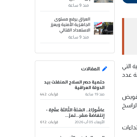
منذ 9 ساعة
العراق يرفع مستوى
الجاهزية الأمنية ويعزز
الاستعداد القتالي
منذ 9 ساعة
ة التي
المقالات
ة عدد
حتمية حصر السلاح المنفلت بيد
الدولة العراقية
منذ 19 ساعة
قراءات :
442
 تقويض
لراسخ
عاشُورْاءُ.. السّنَةُ الثّالثةَ عشَرَة -
إِنتفاضةُ صفَر…تمرّ...
الأربعاء 05 آب 2026
قراءات :
612
داءات