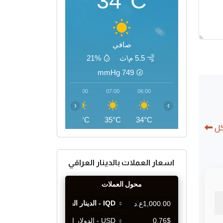
34°C
صافي
5.5 م\ث
21%
mmHg
749
10:00
09:00
08:00
07:00
06:00
‹
›
41°C
39°C
36°C
35°C
34°C
كل
اسعار العملات بالدينار العراقي