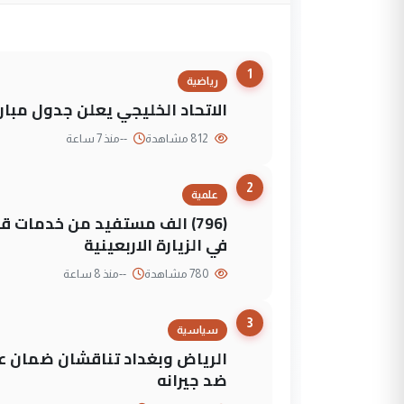
1
رياضية
الاتحاد الخليجي يعلن جدول مباريات "خليجي 27" وأ
812 مشاهدة
--
منذ 7 ساعة
2
علمية
(796) الف مستفيد من خدمات 
في الزيارة الاربعينية
780 مشاهدة
--
منذ 8 ساعة
3
سياسية
الرياض وبغداد تناقشان ضمان عد
ضد جيرانه