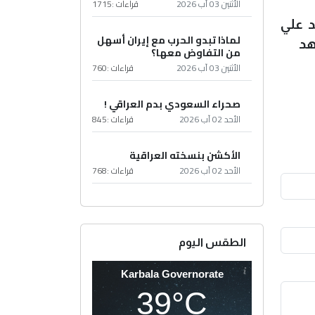
الأثنين 03 آب 2026
قراءات :
1715
د علي
لماذا تبدو الحرب مع إيران أسهل
هد
من التفاوض معها؟
الأثنين 03 آب 2026
قراءات :
760
صحراء السعودي بدم العراقي !
الأحد 02 آب 2026
قراءات :
845
الأكشن بنسخته العراقية
الأحد 02 آب 2026
قراءات :
768
الطقس اليوم
Karbala Governorate
39°C