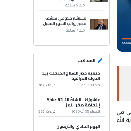
منذ 6 ساعة
مستشار حكومي يكشف
مصير رواتب الشهر المقبل
منذ 7 ساعة
المقالات
حتمية حصر السلاح المنفلت بيد
الدولة العراقية
منذ 11 ساعة
قراءات :
387
عاشُورْاءُ.. السّنَةُ الثّالثةَ عشَرَة -
إِنتفاضةُ صفَر…تمرّ...
الأربعاء 05 آب 2026
قراءات :
565
مي في
 الله
اليوم الحادي والأربعون