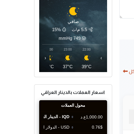
صافي
5.5 م\ث
15%
mmHg
749
02:00
01:00
00:00
23:00
22:00
‹
›
35°C
36°C
36°C
37°C
39°C
كل
اسعار العملات بالدينار العراقي