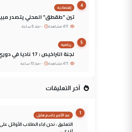
4
إقتصادية
تين "طقطق" المحلي يتصدر مبيع
411 مشاهدة
--
منذ 8 ساعة
5
رياضية
لجنة التراخيص : 17 ناديا في دوري نجوم العراق و3 فرق خارج الضوابط
411 مشاهدة
--
منذ 10 ساعة
آخر التعليقات
1
عبد الأمير جاسم هليل
التعليق : نحن اباء الطلاب الأوائل ع
لزرع ...