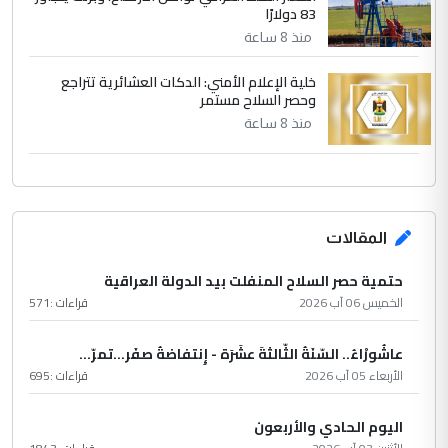
83 دولارًا
منذ 8 ساعة
خلية الإعلام الأمني: الدكات العشائرية تتراجع
وحصر السلاح مستمر
منذ 8 ساعة
المقالات
حتمية حصر السلاح المنفلت بيد الدولة العراقية
الخميس 06 آب 2026
قراءات :
571
عاشُورْاءُ.. السّنَةُ الثّالثةَ عشَرَة - إِنتفاضةُ صفَر…تمرّ...
الأربعاء 05 آب 2026
قراءات :
695
اليوم الحادي والأربعون