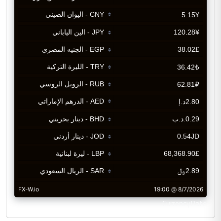
CurrencyRate