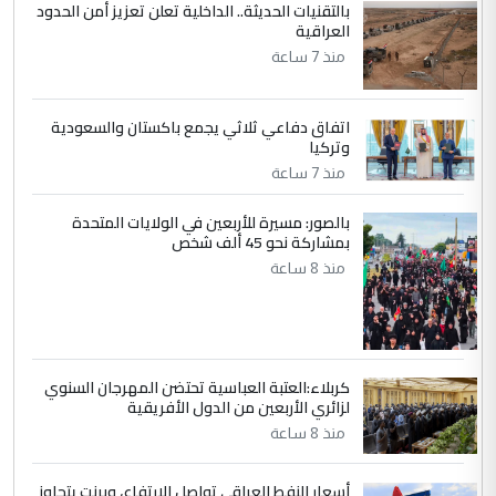
بالتقنيات الحديثة.. الداخلية تعلن تعزيز أمن الحدود
ابا فرات ...
العراقية
الجواهري يرد على صدام حسين سل
الموضوع :
منذ 7 ساعة
مضجعيك يابن الزنا (نص كامل)
اتفاق دفاعي ثلاثي يجمع باكستان والسعودية
5
سردار
وتركيا
التعليق : واحد من عصابة علي ماما يسقط
منذ 7 ساعة
جنسية الرافد الثالث للعراق ومن اصول عريقة
ابا فرات ...
بالصور: مسيرة للأربعين في الولايات المتحدة
بمشاركة نحو 45 ألف شخص
الجواهري يرد على صدام حسين سل
الموضوع :
منذ 8 ساعة
مضجعيك يابن الزنا (نص كامل)
كربلاء:العتبة العباسية تحتضن المهرجان السنوي
لزائري الأربعين من الدول الأفريقية
منذ 8 ساعة
أسعار النفط العراقي تواصل الارتفاع، وبرنت يتجاوز