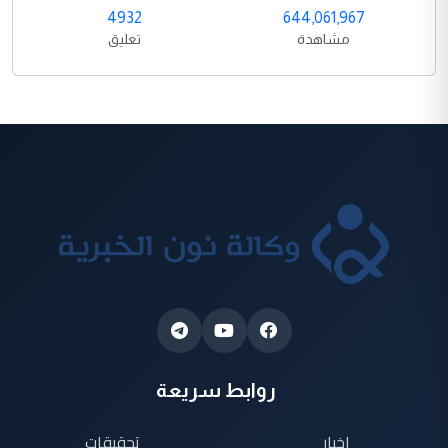
4932
644,061,967
مشاهدة
تعليق
روابط سريعة
اخبار
تحقيقات