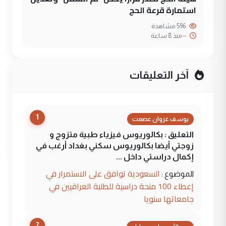
استمارة قرعة الحج
596 مشاهدة
--
منذ 8 ساعة
آخر التعليقات
1
يوسف غزوان عصمت
التعليق : بكالوريوس فيزياء طبية متزوج و
زوجتي أيضا بكالوريوس سكني بغداد أرغب في
إكمال دراستي داخل ...
السعودية توافق على الاستمرار في
الموضوع :
إعطاء 100 منحة دراسية للطلبة العراقيين في
جامعاتها سنويا
2