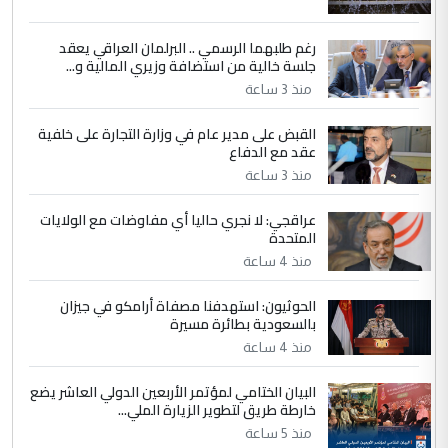
5
عبد الأمير جاسم هليل
رغم طلبهما الرسمي .. البرلمان العراقي يعقد
التعليق : نحن اباء الطلاب الأوائل على العراق
جلسة خالية من استضافة وزيري المالية و...
نتشرف بلقاء السيد احمد الصافي في العتبات
الحسنية لزرع ...
منذ 3 ساعة
مكتب السيد احمد الصافي : لا يوجود
الموضوع :
القبض على مدير عام في وزارة التجارة على خلفية
لدينا اي حساب على الفيس بوك وتويتر
عقد مع الدفاع
منذ 3 ساعة
عراقجي: لا نجري حاليا أي مفاوضات مع الولايات
المتحدة
منذ 4 ساعة
الحوثيون: استهدفنا مصفاة أرامكو في جيزان
بالسعودية بطائرة مسيرة
منذ 4 ساعة
البيان الختامي لمؤتمر الأربعين الدولي العاشر يضع
خارطة طريق لتطوير الزيارة الملي...
منذ 5 ساعة